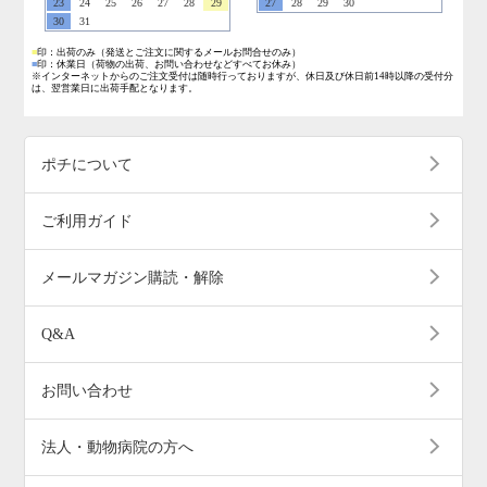
23
24
25
26
27
28
29
27
28
29
30
30
31
■
印：出荷のみ
（発送とご注文に関するメールお問合せのみ）
■
印：休業日
（荷物の出荷、お問い合わせなどすべてお休み）
※インターネットからのご注文受付は随時行っておりますが、休日及び休日前14時以降の受付分
は、翌営業日に出荷手配となります。
ポチについて
ご利用ガイド
メールマガジン購読・解除
Q&A
お問い合わせ
法人・動物病院の方へ