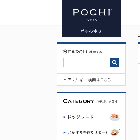
プレミアム
ドッグフー
ド専門店・
通販 POCHI
- ポチ公式サ
イト