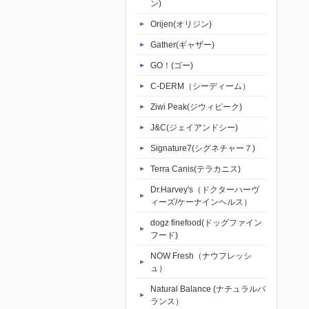
ン)
Orijen(オリジン)
Gather(ギャザー)
GO！(ゴー)
C-DERM（シーディーム）
Ziwi Peak(ジウィピーク)
J&C(ジェイアンドシー)
Signature7(シグネチャー７)
Terra Canis(テラカニス)
Dr.Harvey's（ドクターハーヴ
ィーズ/ケーナインヘルス）
dogz finefood(ドッグファイン
フード)
NOW Fresh（ナウフレッシ
ュ）
Natural Balance (ナチュラルバ
ランス）