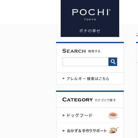
プレミアム
ドッグフー
ド専門店・
通販 POCHI
- ポチ公式サ
イト