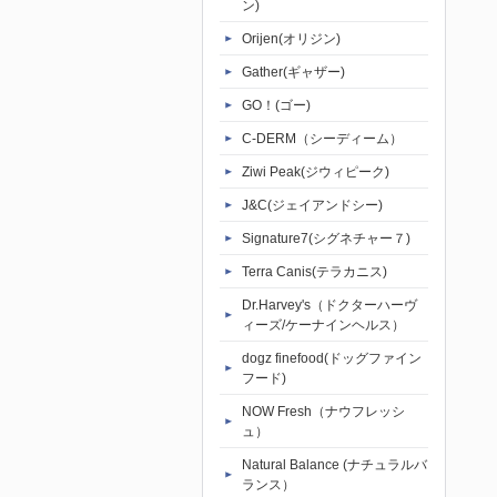
ン)
Orijen(オリジン)
Gather(ギャザー)
GO！(ゴー)
C-DERM（シーディーム）
Ziwi Peak(ジウィピーク)
J&C(ジェイアンドシー)
Signature7(シグネチャー７)
Terra Canis(テラカニス)
Dr.Harvey's（ドクターハーヴ
ィーズ/ケーナインヘルス）
dogz finefood(ドッグファイン
フード)
NOW Fresh（ナウフレッシ
ュ）
Natural Balance (ナチュラルバ
ランス）