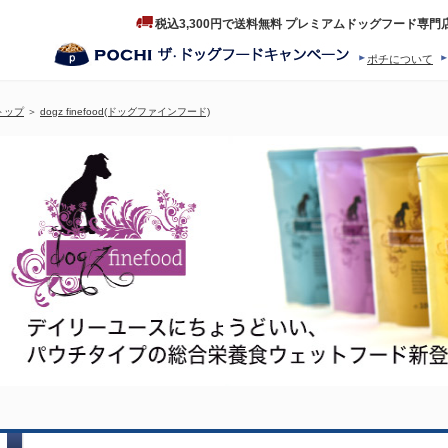
税込3,300円で送料無料 プレミアムドッグフード専門
ポチについて
ヒストリー
プロダクトフ
トップ
＞
dogz finefood(ドッグファインフード)