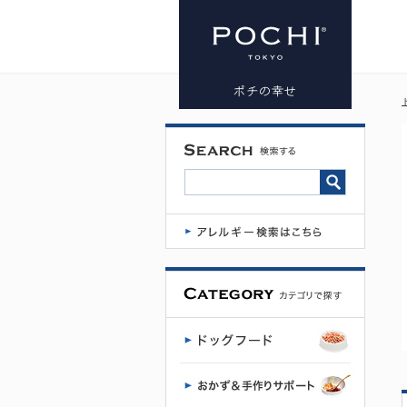
dogz
finefood(ド
ッグファイ
ンフード) |
プレミアム
ドッグフー
ド専門店・