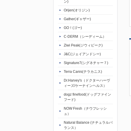
ン)
Orijen(オリジン)
Gather(ギャザー)
GO！(ゴー)
C-DERM（シーディーム）
Ziwi Peak(ジウィピーク)
J&C(ジェイアンドシー)
Signature7(シグネチャー７)
Terra Canis(テラカニス)
Dr.Harvey's（ドクターハーヴ
ィーズ/ケーナインヘルス）
dogz finefood(ドッグファイン
フード)
NOW Fresh（ナウフレッシ
ュ）
Natural Balance (ナチュラルバ
ランス）