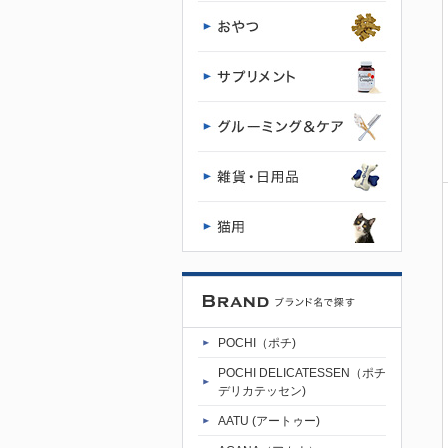
通販 POCHI
- ポチ公式サ
イト
POCHI（ポチ)
POCHI DELICATESSEN（ポチ
デリカテッセン)
AATU (アートゥー)