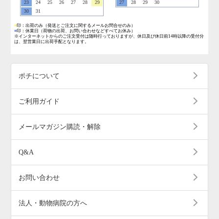
23
24
25
26
27
28
29
27
28
29
30
30
31
■
印：出荷のみ
（発送とご注文に関するメールお問合せのみ）
■
印：休業日
（荷物の出荷、お問い合わせなどすべてお休み）
※インターネットからのご注文受付は随時行っておりますが、休日及び休日前14時以降の受付分
は、翌営業日に出荷手配となります。
ポチについて
ご利用ガイド
メールマガジン購読・解除
Q&A
お問い合わせ
法人・動物病院の方へ