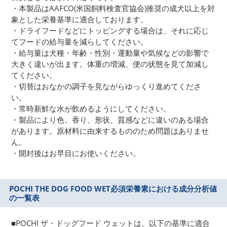
・本製品はAAFCO(米国飼料検査官協会)推奨の成犬以上を対
象とした栄養基準に適合しております。
・ドライフードなどにトッピングする場合は、それに応じ
てフードの給与量を減らしてください。
・給与量は犬種・年齢・性別・運動量や気候などの影響で
大きく違いが出ます。体重の増減、便の状態を見て加減し
てください。
・切替はおなかの調子を見ながらゆっくり進めてくださ
い。
・常時新鮮な水が飲めるようにしてください。
・製品により色、香り、形状、質感などに違いのある場合
があります。原材料に由来するもののため問題はありませ
ん。
・開封後はお早目にお使いください。
POCHI THE DOG FOOD WET
必須栄養素における成分分析値
の一覧表
■POCHI ザ・ドッグフード ウェットは、以下の基準に適合