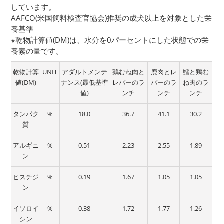
しています。
AAFCO(米国飼料検査官協会)推奨の成犬以上を対象とした栄
養基準
※乾物計算値(DM)は、水分を0パーセントにした状態での栄
養素の量です。
乾物計算
UNIT
アダルトメンテ
鶏むね肉と
鹿肉とレ
鱈と鶏む
値(DM)
ナンス(最低基準
レバーのラ
バーのラ
ね肉のラ
値)
ンチ
ンチ
ンチ
タンパク
%
18.0
36.7
41.1
30.2
質
アルギニ
%
0.51
2.23
2.55
1.89
ン
ヒスチジ
%
0.19
1.67
1.05
1.05
ン
イソロイ
%
0.38
1.72
1.77
1.26
シン