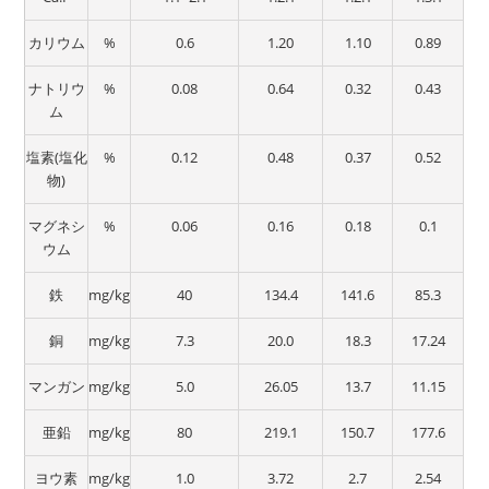
カリウム
%
0.6
1.20
1.10
0.89
ナトリウ
%
0.08
0.64
0.32
0.43
ム
塩素(塩化
%
0.12
0.48
0.37
0.52
物)
マグネシ
%
0.06
0.16
0.18
0.1
ウム
鉄
mg/kg
40
134.4
141.6
85.3
銅
mg/kg
7.3
20.0
18.3
17.24
マンガン
mg/kg
5.0
26.05
13.7
11.15
亜鉛
mg/kg
80
219.1
150.7
177.6
ヨウ素
mg/kg
1.0
3.72
2.7
2.54