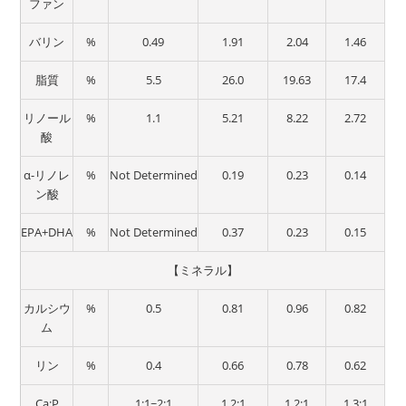
ファン
バリン
%
0.49
1.91
2.04
1.46
脂質
%
5.5
26.0
19.63
17.4
リノール
%
1.1
5.21
8.22
2.72
酸
α-リノレ
%
Not Determined
0.19
0.23
0.14
ン酸
EPA+DHA
%
Not Determined
0.37
0.23
0.15
【ミネラル】
カルシウ
%
0.5
0.81
0.96
0.82
ム
リン
%
0.4
0.66
0.78
0.62
Ca:P
1:1~2:1
1.2:1
1.2:1
1.3:1