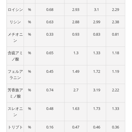
ロイシン
%
0.68
2.93
3.1
2.29
リシン
%
0.63
2.88
2.99
2.38
メチオニ
%
0.33
0.93
0.83
0.81
ン
含硫アミ
%
0.65
1.3
1.33
1.18
ノ酸
フェルア
%
0.45
1.49
1.72
1.19
ラニン
芳香族ア
%
0.74
2.7
3.19
2.22
ミノ酸
スレオニ
%
0.48
1.63
1.73
1.33
ン
トリプト
%
0.16
0.47
0.46
0.36