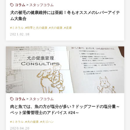
コラム
スタッフコラム
犬の被毛の健康維持には亜鉛！冬もオススメのレバーアイテ
ム大集合
#ミネラル ,#時季と犬の健康 ,#犬の健康 ,#皮膚
2021.02.18
コラム
スタッフコラム
肉と魚では、魚の方が塩分が多い？ドッグフードの塩分量～
ペット栄養管理士のアドバイス #24～
#ミネラル ,#犬の健康 ,#犬ゴハン
2020.04.20