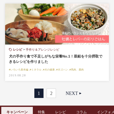
レシピ
手作り＆アレンジレシピ
犬の手作り食で不足しがちな栄養No.1！亜鉛を十分摂取で
きるレシピを作りました
#いろいろ基本編 ,#ミネラル ,#犬の健康 ,#犬ゴハン ,#馬肉、鹿肉
2019.08.28
1
2
NEXT
キャンペーン
特集
レシピ
コラム
インフォ