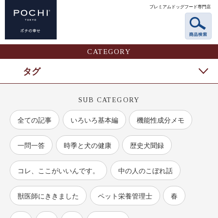
プレミアムドッグフード専門店
CATEGORY
タグ
SUB CATEGORY
全ての記事
いろいろ基本編
機能性成分メモ
一問一答
時季と犬の健康
歴史犬聞録
コレ、ここがいいんです。
中の人のこぼれ話
獣医師にききました
ペット栄養管理士
春