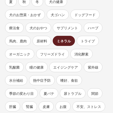
夏
秋
冬
犬の健康
犬のお惣菜・おかず
犬ゴハン
ドッグフード
療法食
犬のおやつ
サプリメント
ハーブ
馬肉、鹿肉
原材料
ミネラル
トライプ
オーガニック
フリーズドライ
消化酵素
乳酸菌
瞳の健康
エイジングケア
紫外線
水分補給
熱中症予防
嗜好、食欲
季節の変わり目
夏バテ
尿トラブル
関節
肝臓
腎臓
皮膚
お腹
不安、ストレス