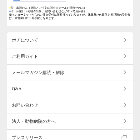
■
印：出荷のみ
（発送とご注文に関するメールお問合せのみ）
■
印：休業日
（荷物の出荷、お問い合わせなどすべてお休み）
※インターネットからのご注文受付は随時行っておりますが、休日及び休日前14時以降の受付分
は、翌営業日に出荷手配となります。
ポチについて
ご利用ガイド
メールマガジン購読・解除
Q&A
お問い合わせ
法人・動物病院の方へ
プレスリリース