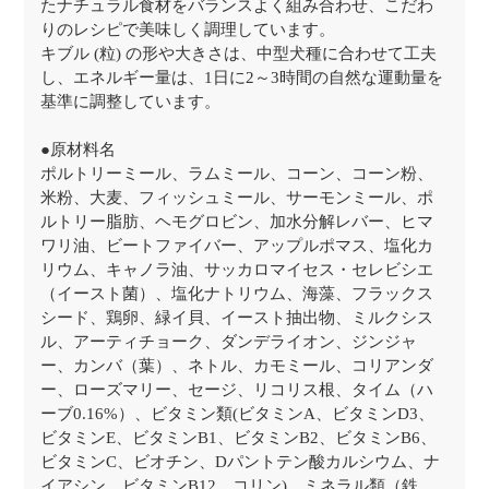
たナチュラル食材をバランスよく組み合わせ、こだわ
りのレシピで美味しく調理しています。
キブル (粒) の形や大きさは、中型犬種に合わせて工夫
し、エネルギー量は、1日に2～3時間の自然な運動量を
基準に調整しています。
●原材料名
ポルトリーミール、ラムミール、コーン、コーン粉、
米粉、大麦、フィッシュミール、サーモンミール、ポ
ルトリー脂肪、ヘモグロビン、加水分解レバー、ヒマ
ワリ油、ビートファイバー、アップルポマス、塩化カ
リウム、キャノラ油、サッカロマイセス・セレビシエ
（イースト菌）、塩化ナトリウム、海藻、フラックス
シード、鶏卵、緑イ貝、イースト抽出物、ミルクシス
ル、アーティチョーク、ダンデライオン、ジンジャ
ー、カンバ（葉）、ネトル、カモミール、コリアンダ
ー、ローズマリー、セージ、リコリス根、タイム（ハ
ーブ0.16%）、ビタミン類(ビタミンA、ビタミンD3、
ビタミンE、ビタミンB1、ビタミンB2、ビタミンB6、
ビタミンC、ビオチン、Dパントテン酸カルシウム、ナ
イアシン、ビタミンB12、コリン)、ミネラル類（鉄、