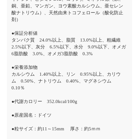
銅、亜鉛、マンガン、ヨウ素酸カルシウム、亜セレン
酸ナトリウム）、天然由来トコフェロール（酸化防止
剤）
●保証分析値
タンパク質 24.0%以上、脂質 13.0%以上、粗繊維
2.5%以下、灰分 6.5%以下、水分 9.0%以下、オメガ
6脂肪酸 3.0%、オメガ3脂肪酸 0.3%
●栄養添加物
カルシウム 1.40%以上、リン 0.95%以上、カリウ
ム 0.50%、ナトリウム 0.40%、マグネシウム
0.10％
●代謝カロリー 352.0kcal/100g
●原産国名：ドイツ
●粒サイズ：約11～15mm 厚さ：約5ｍｍ