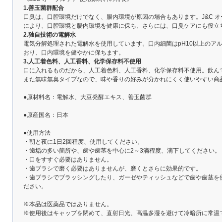
1.善玉菌群配合
口臭は、口腔環境だけでなく、腸内環境が原因の場合もあります。J&C 
により、口腔環境と腸内環境を健康に保ち、さらには、口臭ケアにも役立
2.独自技術の電解水
電気分解処理された電解水を使用しています。口内細菌はpH10以上のア
おり、口内環境を健やかに保ちます。
3.人工着色料、人工香料、化学保存料不使用
口に入れるものだから、人工着色料、人工香料、化学保存料不使用。飲ん
また無味無臭タイプなので、味や香りの好みが分かれにくく使いやすい商
●原材料名：電解水、大豆発酵エキス、善玉菌群
●原産国名：日本
●使用方法
・朝と夜に1日2回程度、使用してください。
・歯垢の多い箇所や、歯や歯茎を中心に2～3滴程度、滴下してください。
・口をすすぐ必要はありません。
・歯ブラシで磨く必要はありませんが、磨くとさらに効果的です。
・歯ブラシでブラッシングしたり、ガーゼやティッシュなどで歯や歯茎を
ださい。
※本品は医薬品ではありません。
※使用後はキャップを閉めて、直射日光、高温多湿を避けて冷暗所に常温