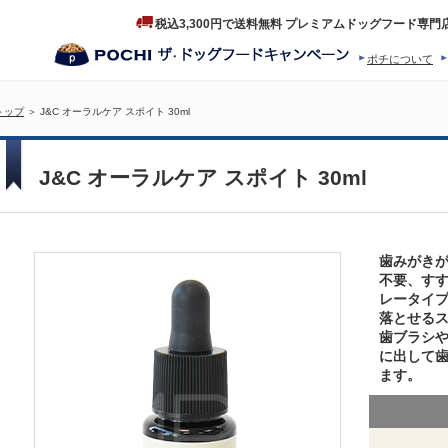
税込3,300円で送料無料 プレミアムドッグフード専門
ポチについて
ヒストリー
プロダクトフ
トップ
＞ J&C オーラルケア スポイト 30ml
J&C オーラルケア スポイト 30ml
歯みがき
不要、す
レータイ
落とせる
歯ブラシ
に出して
ます。