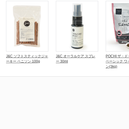
J&C ソフトスティックジャ
J&C オーラルケア スプレ
POCHI ザ・
ーキー ベニソン 100g
ー 30ml
ベーシック ワ
ン(3kg)