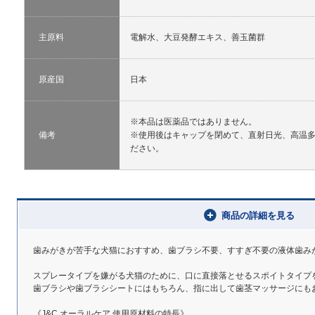
主原料
電解水、大豆発酵エキス、善玉菌群
原産国
日本
※本品は医薬品ではありません。
備考
※使用後はキャップを閉めて、直射日光、高温
ださい。
商品の詳細を見る
歯みがきが苦手な犬猫におすすめ、歯ブラシ不要、すすぎ不要の液体歯み
スプレータイプを嫌がる犬猫のために、口に直接落とせるスポイトタイプ
歯ブラシや歯ブラシシートにはもちろん、指に出して歯茎マッサージにも
《J&C オーラルケア 使用原材料の特長》