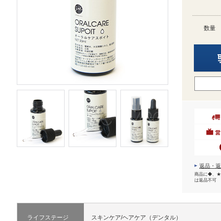
数量
返品・返
商品に◆、★
は返品不可
ライフステージ
スキンケア/ヘアケア（デンタル）