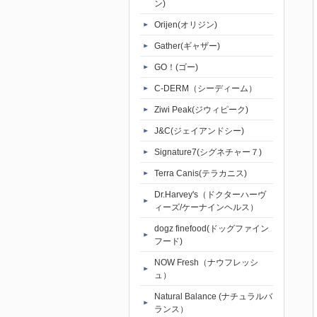
ン)
Orijen(オリジン)
Gather(ギャザー)
GO！(ゴー)
C-DERM（シーディーム）
Ziwi Peak(ジウィピーク)
J&C(ジェイアンドシー)
Signature7(シグネチャー７)
Terra Canis(テラカニス)
Dr.Harvey's（ドクターハーヴ
ィーズ/ケーナインヘルス）
dogz finefood(ドッグファイン
フード)
NOW Fresh（ナウフレッシ
ュ）
Natural Balance (ナチュラルバ
ランス）