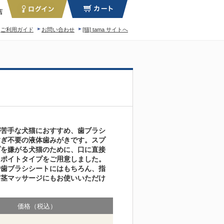
店
ご利用ガイド
お問い合わせ
[猫] tama サイトへ
ィロソフィー
が苦手な犬猫におすすめ、歯ブラシ
すぎ不要の液体歯みがきです。スプ
プを嫌がる犬猫のために、口に直接
スポイトタイプをご用意しました。
や歯ブラシシートにはもちろん、指
歯茎マッサージにもお使いいただけ
価格（税込）