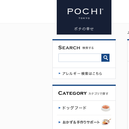
J&C オーラ
ルケア スポ
イト | プレ
ミアムドッ
グフード専
門店・通販
POCHI - ポ