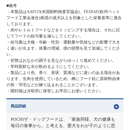
■備考
・本製品はAAFCO(米国飼料検査官協会)、FEDIAF(欧州ペット
フード工業会連合)推奨の成犬以上を対象とした栄養基準に適合
しております。
・肉やレトルトフードなどをトッピングする場合は、それに応
じてフードの給与量を減らしてください。
・給与量は犬種・年齢・性別・運動量や気候などの影響で大き
く違いが出ます。体重の増減、便の状態を見て加減してくださ
い。
・切替はおなかの調子を見ながらゆっくり進めてください。
・常時新鮮な水が飲めるようにしてください。
・製品により色、香り、形状、質感などに違いのある場合があ
ります。生肉を使用しているため、稀にフード粒に原材料由来
の骨・羽毛などが練り込まれることがございます。
・開封後は冷暗所に保管しお早目にお使いください。
商品詳細
POCHIザ・ドッグフードは、「家族同様、犬の健康も
毎日の食事から」と考える、愛犬をわが子のように思