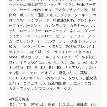
セレビシエ(酵母菌/プロバイオティクス)、魚油(サーデ
ィン、サーモン/EPA･DHA・アスタキサンチン源)、鶏
卵粉、ポルトリー脂肪(チキン、ダック、ターキー、ホ
ロホロ鳥)、ヘンプシード、植物油(MCT)、ブレンドハ
ーブ（ペパーミント、カレンデュラ、カモミール、パ
セリ、ローズマリー、ローズヒップ、ネトル、ダンデ
ライオン、マーシュマロウ、セージ、リコリス、タイ
ム、コリアンダー）、ケルプ、ボラージ油（γリノレン
酸源）、クランベリー、イヌリン（FOS源/プレバイオ
ティクス）、緑イ貝、βグルカン（イースト抽出物)、
MSM、ボスウェリア、ルテイン（マリーゴールド抽出
物）、ミネラル類(Ca、Fe、Mn、Cu、Zn、I、Se)、ビタ
ミン類(A、D3、E、K3、B1、B2、ナイアシン、パント
テン酸、B6、B12、ビオチン、塩化コリン、葉酸、
C)、DL-メチオニン、L-カルニチン、タウリン、酸化防
止剤（トコフェロール、緑茶抽出物）、エンテロコッ
カス・フェシウム(プロバイオティクス)
●保証分析値
タンパク質 30%以上、脂質 10%以上、粗繊維 9%