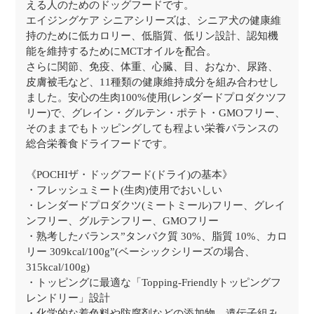
える人のためのドッグフードです。
エイジングケア シニアシリーズは、シニア犬の健康維
持のために低カロリー、低脂質、低リン設計、認知機
能を維持するためにMCTオイルを配合。
さらに関節、免疫、体重、心臓、目、おなか、尿路、
皮膚被毛など、11種類の健康維持成分を組み合わせし
ました。安心の生肉100%使用(レンダードプロダクツフ
リー)で、グレイン・グルテン・ポテト・GMOフリー、
そのままでもトッピングしても程よい栄養バランスの
総合栄養食ドライフードです。
《POCHIザ・ドッグフード(ドライ)の基本》
・フレッシュミート(生肉)使用でおいしい
・レンダードプロダクツ(ミートミール)フリー、グレイ
ンフリー、グルテンフリー、GMOフリー
・熟考したバランス”タンパク質 30%、脂質 10%、カロ
リー 309kcal/100g”(ベーシックシリーズの場合、
315kcal/100g)
・トッピングに最適な「Topping-Friendlyトッピングフ
レンドリー」設計
・化学的な着色料や防腐剤などの添加物、遺伝子組み