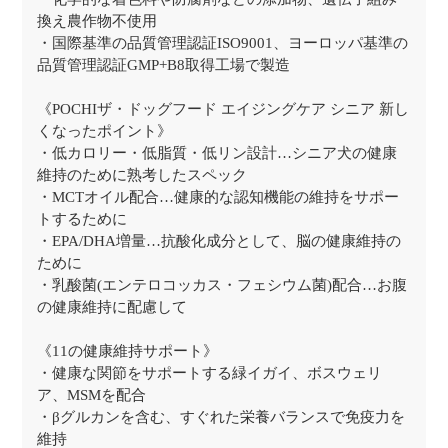
換え農作物不使用
・国際基準の品質管理認証ISO9001、ヨーロッパ基準の
品質管理認証GMP+B8取得工場で製造
《POCHIザ・ドッグフード エイジングケア シニア 新し
くなったポイント》
・低カロリー・低脂質・低リン設計…シニア犬の健康
維持のために熟考したスペック
・MCTオイル配合…健康的な認知機能の維持をサポー
トするために
・EPA/DHA増量…抗酸化成分として、脳の健康維持の
ために
・乳酸菌(エンテロコッカス・フェシウム菌)配合…お腹
の健康維持に配慮して
《11の健康維持サポート》
・健康な関節をサポートする緑イガイ、ボスウェリ
ア、MSMを配合
・βグルカンを含む、すぐれた栄養バランスで免疫力を
維持