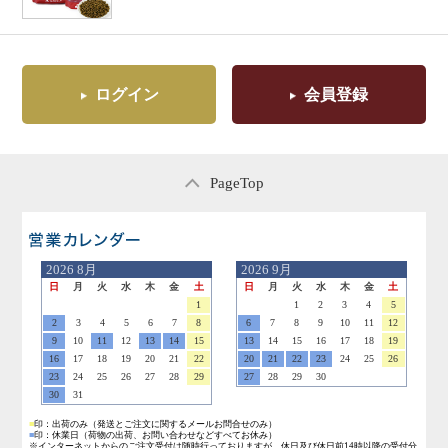
ログイン
会員登録
PageTop
営業日のご案内
2026
8月
2026
9月
日
月
火
水
木
金
土
日
月
火
水
木
金
土
1
1
2
3
4
5
2
3
4
5
6
7
8
6
7
8
9
10
11
12
9
10
11
12
13
14
15
13
14
15
16
17
18
19
16
17
18
19
20
21
22
20
21
22
23
24
25
26
23
24
25
26
27
28
29
27
28
29
30
30
31
■
印：出荷のみ
（発送とご注文に関するメールお問合せのみ）
■
印：休業日
（荷物の出荷、お問い合わせなどすべてお休み）
※インターネットからのご注文受付は随時行っておりますが、休日及び休日前14時以降の受付分