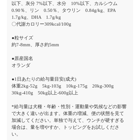
以下、灰分 7%以下、水分 10%以下、カルシウム
0.90％、リン 0.50％、タウリン 0.84g/kg、EPA
1.7g/kg、DHA 1.7g/kg
〇代謝カロリー309kcal/100g
●粒サイズ
約7-8mm、厚さ約5mm
●原産国名
オランダ
●1日あたりの給与量目安(成犬)
体重2kg-52g 5kg-103g 10kg-175g 20kg-300g
30kg-410g 50kg以上-600g以上
*給与量は犬種・年齢・性別・運動量や気候などの影響
で大きく違いが出ます。体重の増減、便の状態を見て
加減してください。単独で与えて、ウンチが硬すぎる
場合は、量を増やすか、トッピングをお試しくださ
い。