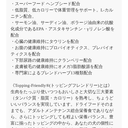
・スーパーフード ヘンプシード配合
・低脂質、低カロリーで体重管理をサポート。L-カル
ニチン配合。
・サーモン油、サーディン油、ボラージ油由来の抗酸
化成分であるEPA・アスタキサンチン・γリノレン酸を
配合
・心臓の健康維持にタウリンを配合
・お腹の健康維持にプロバイオティクス、プレバイオ
ティクスを配合
・下部尿路の健康維持にクランベリー配合
・皮膚被毛の健康維持にオメガ3脂肪酸源を配合
・専門家によるブレンドハーブ13種類配合
《Topping-Friendly®(トッピングフレンドリー)とは》
生肉をたっぷり使いつつもおいしさと大切な三大要素
（タンパク質・脂質・カロリー）を熟考し、ちょうど
いいバランスを実現しています。ドライフードそのま
までも、アダルトメンテナンス総合栄養食でありなが
ら、さらにトッピングしても程よい栄養バランス。豊
富に揃ったトッピングの中から、あなたの犬の個性に