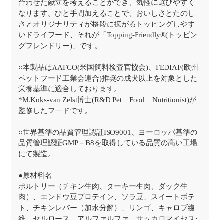
合わせた献立を考えることができ、気軽に選びやすく
なります。ひと手間加えることで、おいしさとたのし
さとオリジナリティが格段に拡がるトッピングしやす
いドライフード、それが「Topping-Friendly®(トッピン
グフレンドリー)」です。
○本製品はAAFCO(米国飼料検査官協会)、FEDIAF(欧州
ペットフード工業会連合)推奨の成犬以上を対象とした
栄養基準に適合しております。
*M.Koks-van Zelst博士(R&D Pet Food Nutritionist)が
監修したフードです。
○世界基準の品質管理認証ISO9001、ヨーロッパ基準の
品質管理認証GMP＋B8を取得している品質の高い工場
にて製造。
●原材料名
ポルトリー（チキン生肉、ターキー生肉、ダック生
肉）、エンドウ豆プロテイン、ソラ豆、スイートポテ
ト、チキンレバー（加水分解）、リンゴ、キャロブ繊
維、セルロース、アルファルファ、サッカロマイセス･