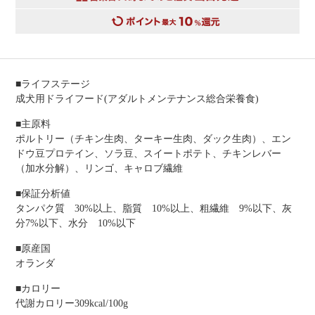
■ライフステージ
成犬用ドライフード(アダルトメンテナンス総合栄養食)
■主原料
ポルトリー（チキン生肉、ターキー生肉、ダック生肉）、エン
ドウ豆プロテイン、ソラ豆、スイートポテト、チキンレバー
（加水分解）、リンゴ、キャロブ繊維
■保証分析値
タンパク質 30%以上、脂質 10%以上、粗繊維 9%以下、灰
分7%以下、水分 10%以下
■原産国
オランダ
■カロリー
代謝カロリー309kcal/100g