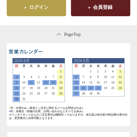
ログイン
会員登録
PageTop
営業日のご案内
2026
8月
2026
9月
日
月
火
水
木
金
土
日
月
火
水
木
金
土
1
1
2
3
4
5
2
3
4
5
6
7
8
6
7
8
9
10
11
12
9
10
11
12
13
14
15
13
14
15
16
17
18
19
16
17
18
19
20
21
22
20
21
22
23
24
25
26
23
24
25
26
27
28
29
27
28
29
30
30
31
■
印：出荷のみ
（発送とご注文に関するメールお問合せのみ）
■
印：休業日
（荷物の出荷、お問い合わせなどすべてお休み）
※インターネットからのご注文受付は随時行っておりますが、休日及び休日前14時以降の受付分
は、翌営業日に出荷手配となります。