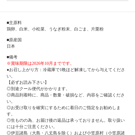
■主原料
鶏卵、白米、小松菜、うなぎ粉末、白ごま、片栗粉
■原産国
日本
■備考
※賞味期限は2026年10月までです。
●お召し上がり方：冷蔵庫で1晩ほど解凍してから与えてくださ
い。
【必ずお読み下さい】
◎別途クール便代がかかります。
◎商品到着時に、商品・数量・破損など、内容をご確認くださ
い。
◎お受け取りを確実にするために着日のご指定をお勧めしま
す。
◎生ものの為、お届け後の返品は承っておりません。取り扱い
には十分ご注意ください。
◎伊豆諸島（大島・八丈島を除く）および小笠原村（小笠原諸