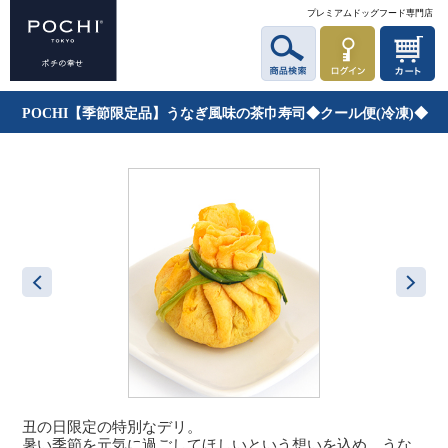
プレミアムドッグフード専門店
POCHI【季節限定品】うなぎ風味の茶巾寿司◆クール便(冷凍)◆
丑の日限定の特別なデリ。
暑い季節を元気に過ごしてほしいという想いを込め、うな