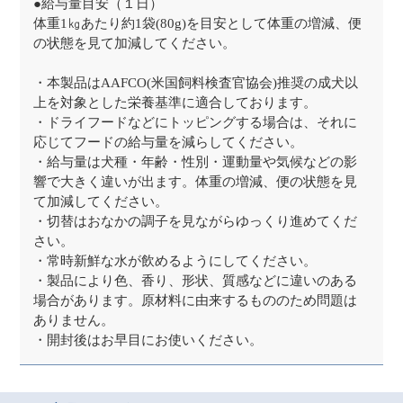
●給与量目安（１日）
体重1㎏あたり約1袋(80g)を目安として体重の増減、便
の状態を見て加減してください。
・本製品はAAFCO(米国飼料検査官協会)推奨の成犬以
上を対象とした栄養基準に適合しております。
・ドライフードなどにトッピングする場合は、それに
応じてフードの給与量を減らしてください。
・給与量は犬種・年齢・性別・運動量や気候などの影
響で大きく違いが出ます。体重の増減、便の状態を見
て加減してください。
・切替はおなかの調子を見ながらゆっくり進めてくだ
さい。
・常時新鮮な水が飲めるようにしてください。
・製品により色、香り、形状、質感などに違いのある
場合があります。原材料に由来するもののため問題は
ありません。
・開封後はお早目にお使いください。