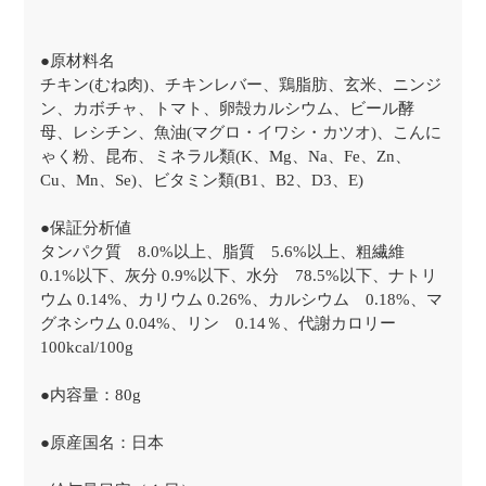
●原材料名
チキン(むね肉)、チキンレバー、鶏脂肪、玄米、ニンジ
ン、カボチャ、トマト、卵殻カルシウム、ビール酵
母、レシチン、魚油(マグロ・イワシ・カツオ)、こんに
ゃく粉、昆布、ミネラル類(K、Mg、Na、Fe、Zn、
Cu、Mn、Se)、ビタミン類(B1、B2、D3、E)
●保証分析値
タンパク質 8.0%以上、脂質 5.6%以上、粗繊維
0.1%以下、灰分 0.9%以下、水分 78.5%以下、ナトリ
ウム 0.14%、カリウム 0.26%、カルシウム 0.18%、マ
グネシウム 0.04%、リン 0.14％、代謝カロリー
100kcal/100g
●内容量：80g
●原産国名：日本