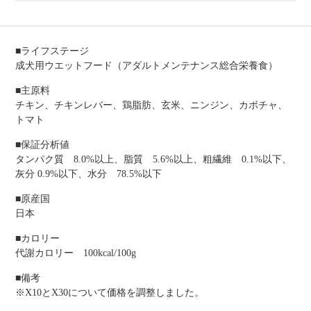
■ライフステージ
成犬用ウエットフード（アダルトメンテナンス総合栄養食）
■主原料
チキン、チキンレバー、鶏脂肪、玄米、ニンジン、カボチャ、
トマト
■保証分析値
タンパク質 8.0%以上、脂質 5.6%以上、粗繊維 0.1%以下、
灰分 0.9%以下、水分 78.5%以下
■原産国
日本
■カロリー
代謝カロリー 100kcal/100g
■備考
※X10とX30について価格を調整しました。