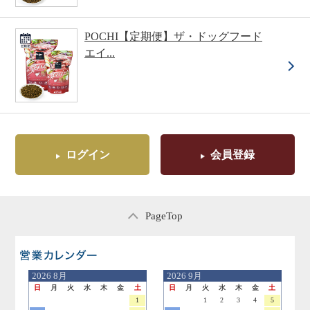
POCHI【定期便】ザ・ドッグフード
エイ...
ログイン
会員登録
PageTop
営業日のご案内
2026
8月
2026
9月
日
月
火
水
木
金
土
日
月
火
水
木
金
土
1
1
2
3
4
5