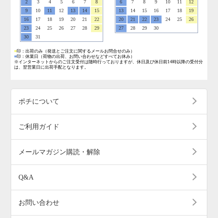
2
3
4
5
6
7
8
6
7
8
9
10
11
12
9
10
11
12
13
14
15
13
14
15
16
17
18
19
16
17
18
19
20
21
22
20
21
22
23
24
25
26
23
24
25
26
27
28
29
27
28
29
30
30
31
■
印：出荷のみ
（発送とご注文に関するメールお問合せのみ）
■
印：休業日
（荷物の出荷、お問い合わせなどすべてお休み）
※インターネットからのご注文受付は随時行っておりますが、休日及び休日前14時以降の受付分
は、翌営業日に出荷手配となります。
ポチについて
ご利用ガイド
メールマガジン購読・解除
Q&A
お問い合わせ