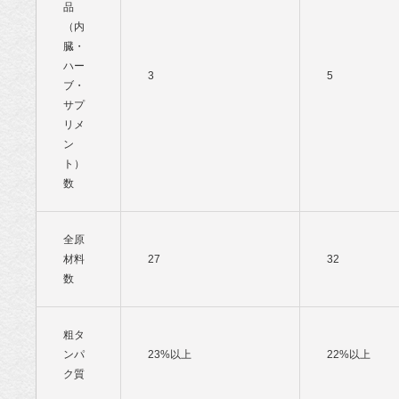
品
（内
臓・
ハー
3
5
ブ・
サプ
リメ
ン
ト）
数
全原
材料
27
32
数
粗タ
ンパ
23%以上
22%以上
ク質