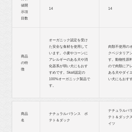
値開
14
14
示項
目数
オーガニック認定を受け
た安全な食材を使用して
肉類不使用の
います。小麦やコーンに
クベジタリア
商品
アレルギーのある犬や消
す。動物性原
の特
化器系が弱い犬にもおす
ので肉類にア
徴
すめです。Skall認定の
ある犬やダイ
100%オーガニック製品で
い犬にもおす
す。
ナチュラルバ
商品
ナチュラルバランス ポ
テト＆ダック
名
テト＆ダック
イツ