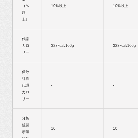
（％
10%以上
10%以上
以
上）
代謝
カロ
328kcal/100g
328kcal/100g
リー
係数
計算
代謝
-
-
カロ
リー
分析
値開
10
10
示項