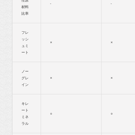
性原
-
-
材料
比率
フレ
ッシ
×
×
ュミ
ート
ノー
グレ
×
×
イン
キレ
ート
○
○
ミネ
ラル