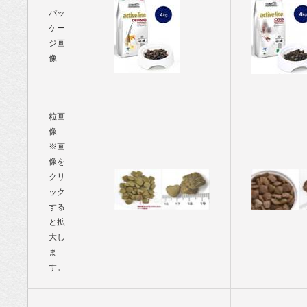
パッ
ケー
ジ画
像
粒画
像
※画
像を
クリ
ック
する
と拡
大し
ま
す。