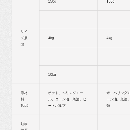
150g
150g
サイ
ズ展
4kg
4kg
開
10kg
原材
ポテト、ヘリングミー
米、ヘリング
料
ル、コーン油、魚油、ビ
ーン油、魚油
Top5
ートパルプ
類
動物