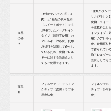
1種類のタン
1種類のタンパク源（鹿
リカ野牛）と
肉）と1種類の炭水化物
化物（スイー
（スイートポテト）を主
を主原料にし
原料にしたノーグレイン
商品
インタイプ（
タイプ（穀類不使用）の
の特
用）のアレル
アレルギー対応食。使用
徴
食。使用原材
原材料を制限して作られ
て作られてい
ているため、食物アレル
物アレルギー
ギーに対する除去食とし
去食としても
てもご使用できます。
ます。
フォルツァ10 デルモア
フォルツァ10
商品
クティブ（皮膚トラブル
ティブ（外耳
名
用療法食）
食）