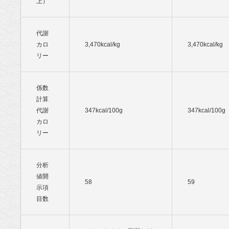
上）
代謝
カロ
3,470kcal/kg
3,470kcal/kg
リー
係数
計算
代謝
347kcal/100g
347kcal/100g
カロ
リー
分析
値開
58
59
示項
目数