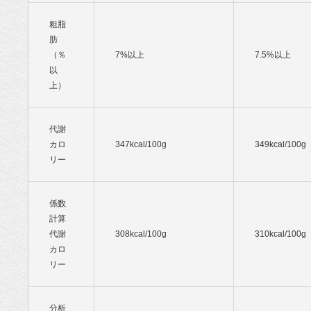
粗脂
肪
（％
7%以上
7.5%以上
以
上）
代謝
カロ
347kcal/100g
349kcal/100g
リー
係数
計算
代謝
308kcal/100g
310kcal/100g
カロ
リー
分析