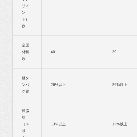
リメ
ン
ト）
数
全原
材料
40
39
数
粗タ
ンパ
26%以上
26%以上
ク質
粗脂
肪
（％
13%以上
13%以上
以