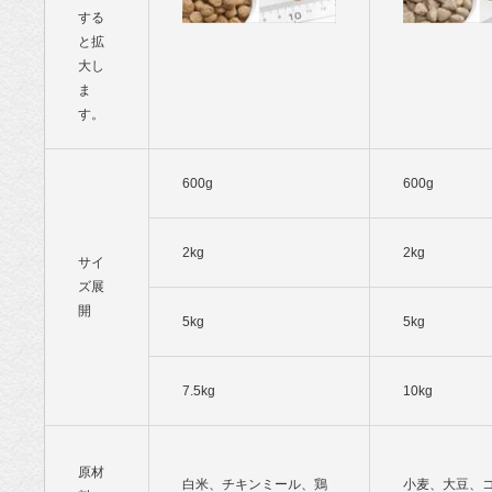
する
と拡
大し
ま
す。
600g
600g
2kg
2kg
サイ
ズ展
開
5kg
5kg
7.5kg
10kg
原材
白米、チキンミール、鶏
小麦、大豆、