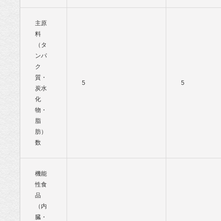
主原
料
（タ
ンパ
ク
質・
5
5
炭水
化
物・
脂
肪）
数
機能
性食
品
（内
臓・