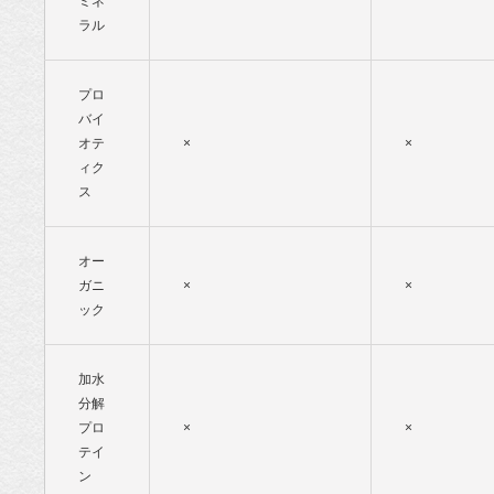
ミネ
ラル
プロ
バイ
オテ
×
×
ィク
ス
オー
ガニ
×
×
ック
加水
分解
プロ
×
×
テイ
ン