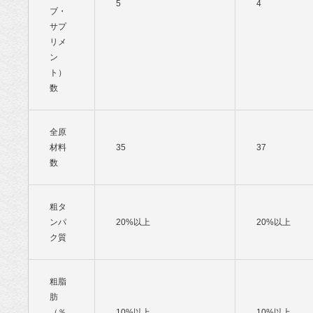
5
4
ブ・
サプ
リメ
ン
ト）
数
全原
材料
35
37
数
粗タ
ンパ
20%以上
20%以上
ク質
粗脂
肪
（％
10%以上
10%以上