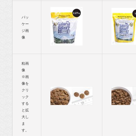
パッ
ケー
ジ画
像
粒画
像
※画
像を
クリ
ック
する
と拡
大し
ま
す。