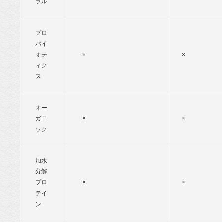
ラル
プロ
バイ
オテ
×
×
ィク
ス
オー
ガニ
×
×
ック
加水
分解
プロ
×
×
テイ
ン