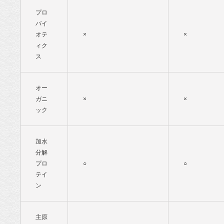
プロ
バイ
オテ
×
×
ィク
ス
オー
ガニ
×
×
ック
加水
分解
プロ
○
○
テイ
ン
主原