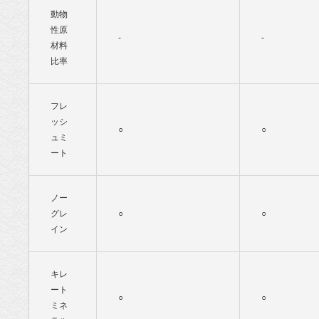
動物
性原
-
-
材料
比率
フレ
ッシ
○
○
ュミ
ート
ノー
グレ
○
○
イン
キレ
ート
○
○
ミネ