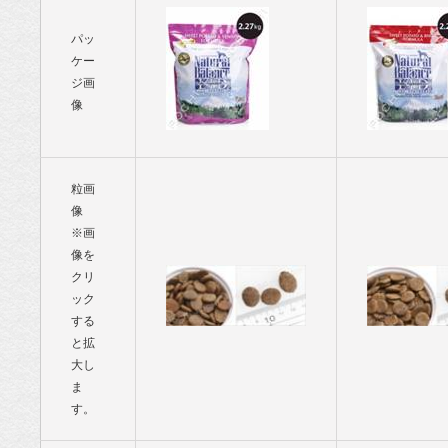
パッ
ケー
ジ画
像
粒画
像
※画
像を
クリ
ック
する
と拡
大し
ま
す。