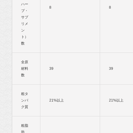
ハー
8
8
ブ・
サプ
リメ
ン
ト）
数
全原
材料
39
39
数
粗タ
ンパ
21%以上
21%以上
ク質
粗脂
肪