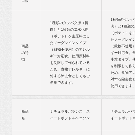
目数
1種類のタンパ
1種類のタンパク源（鴨
肉）と1種類の
肉）と1種類の炭水化物
（ポテト）を
（ポテト）を主原料にし
たノーグレイ
たノーグレインタイプ
商品
（穀物不使用
（穀物不使用）のアレル
の特
ギー対応食。
ギー対応食。使用原材料
徴
小粒タイプ。
を制限して作られている
を制限して作
ため、食物アレルギーに
ため、食物ア
対する除去食としてもご
対する除去食
使用できます。
使用できます
商品
ナチュラルバランス ス
ナチュラルバ
名
イートポテト＆ベニソン
イートポテト