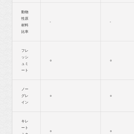
動物
性原
-
-
材料
比率
フレ
ッシ
○
○
ュミ
ート
ノー
グレ
○
○
イン
キレ
ート
○
○