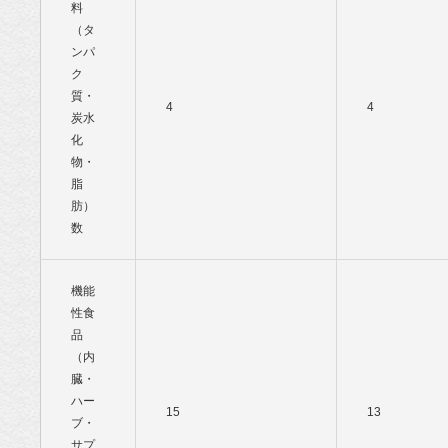
料
（タ
ンパ
ク
質・
4
4
炭水
化
物・
脂
肪）
数
機能
性食
品
（内
臓・
ハー
15
13
ブ・
サプ