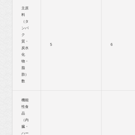
主原
料
（タ
ンパ
ク
質・
5
6
炭水
化
物・
脂
肪）
数
機能
性食
品
（内
臓・
ハー