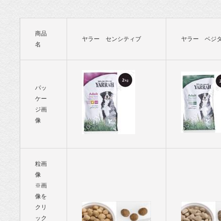
ド専門店・
通販 POCHI
商品
ヤラー センシティブ
ヤラー ベジ
名
- ポチ公式サ
イト
パッ
ケー
ジ画
像
粒画
像
※画
像を
クリ
ック