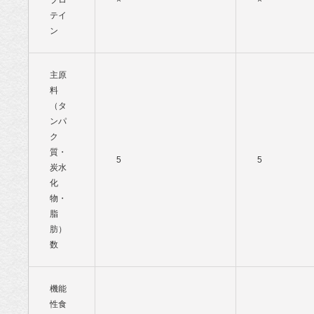
プロ
×
×
テイ
ン
主原
料
（タ
ンパ
ク
質・
5
5
炭水
化
物・
脂
肪）
数
機能
性食