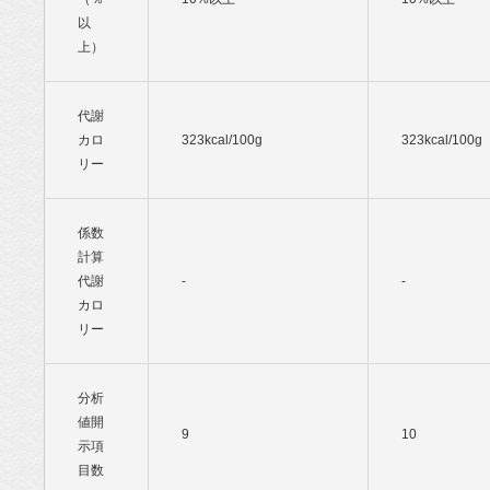
以
上）
代謝
カロ
323kcal/100g
323kcal/100g
リー
係数
計算
代謝
-
-
カロ
リー
分析
値開
9
10
示項
目数