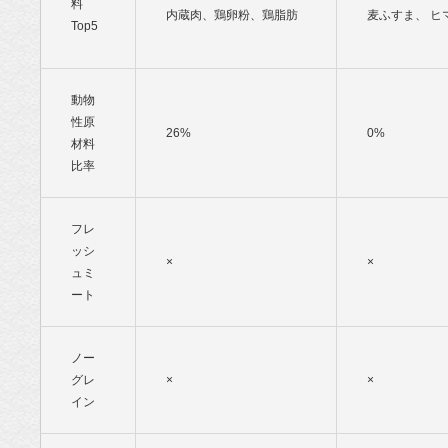
料
内蔵肉、鶏卵粉、鶏脂肪
麦ふすま、 ヒ
Top5
動物
性原
26%
0%
材料
比率
フレ
ッシ
×
×
ュミ
ート
ノー
グレ
×
×
イン