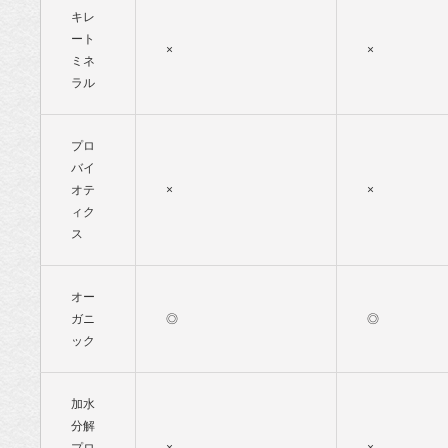
キレ
ート
×
×
ミネ
ラル
プロ
バイ
オテ
×
×
ィク
ス
オー
ガニ
◎
◎
ック
加水
分解