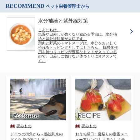
RECOMMEND
ペット栄養管理士から
水分補給と紫外線対策
こんにちは。
気温や日差しが強くなり始める季節は、水分補
給と紫外線対策が大切です。
鶏肉と野菜のトマトスープは、水分をおいしく
摂れるトッピングとしてはもちろん、 抗酸化作
用を持つリコピンが豊富なトマトが入っている
ので、日差しに負けない体づくりにオススメで
す。
ドイツの街角から～熱波到来の
おうち縁日！夏祭りの定番メニ
ドイツ 夏の過ごし方～
ューアレンジ！ ＃夏らしさ全