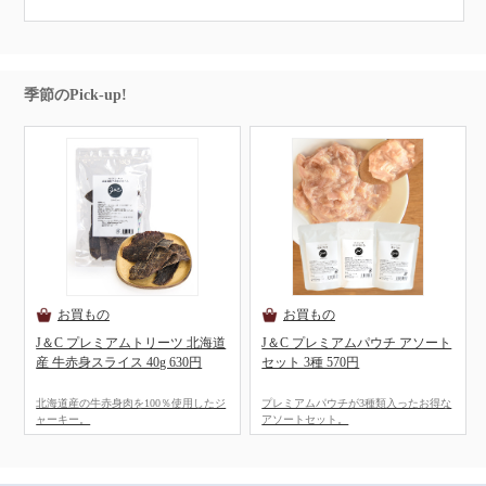
季節のPick-up!
J＆C プレミアムトリーツ 北海道
J＆C プレミアムパウチ アソート
産 牛赤身スライス 40g 630円
セット 3種 570円
北海道産の牛赤身肉を100％使用したジ
プレミアムパウチが3種類入ったお得な
ャーキー。
アソートセット。