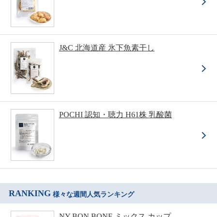
J&C 北海道産 氷下魚素干し
POCHI 認知・聴力 H61株 乳酸菌
RANKING
様々な週間人気ランキング
NY BON BONE ミックス カップ