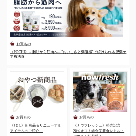
《POCHI》～脂肪から筋肉へ～"おいしさと満腹感"で続けられる肥満ケ
ア療法食
《J＆C》新商品＆リニューアル
《ナウフレッシュ》発売記念
アイテムのご紹介！
20％オフ！総合栄養食レトルト