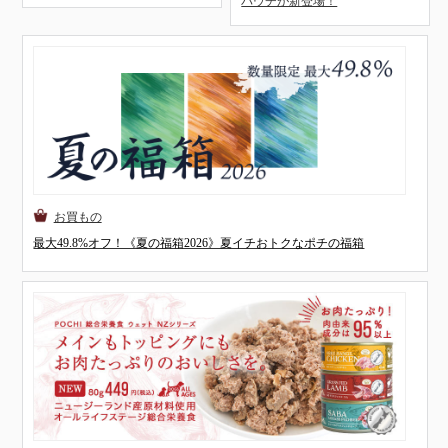
パウチが新登場！
最大49.8%オフ！《夏の福箱2026》夏イチおトクなポチの福箱