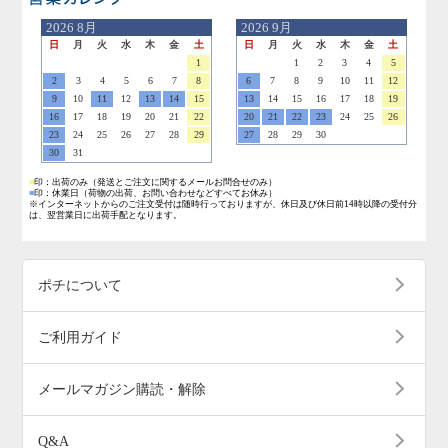
営業日のご案内
2026
8月
2026
9月
日
月
火
水
木
金
土
日
月
火
水
木
金
土
1
1
2
3
4
5
2
3
4
5
6
7
8
6
7
8
9
10
11
12
9
10
11
12
13
14
15
13
14
15
16
17
18
19
16
17
18
19
20
21
22
20
21
22
23
24
25
26
23
24
25
26
27
28
29
27
28
29
30
30
31
■
印：出荷のみ
（発送とご注文に関するメールお問合せのみ）
■
印：休業日
（荷物の出荷、お問い合わせなどすべてお休み）
※インターネットからのご注文受付は随時行っておりますが、休日及び休日前14時以降の受付分
は、翌営業日に出荷手配となります。
ポチについて
ご利用ガイド
メールマガジン購読・解除
Q&A