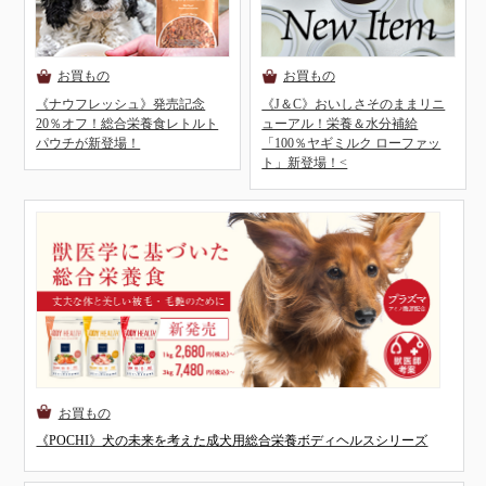
《ナウフレッシュ》発売記念
《J＆C》おいしさそのままリニ
20％オフ！総合栄養食レトルト
ューアル！栄養＆水分補給
パウチが新登場！
「100％ヤギミルク ローファッ
ト」新登場！<
《POCHI》犬の未来を考えた成犬用総合栄養ボディヘルスシリーズ