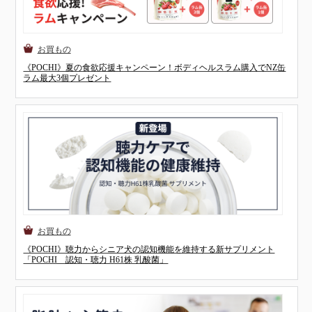
《POCHI》夏の食欲応援キャンペーン！ボディヘルスラム購入でNZ缶
ラム最大3個プレゼント
《POCHI》聴力からシニア犬の認知機能を維持する新サプリメント
「POCHI 認知・聴力 H61株 乳酸菌」