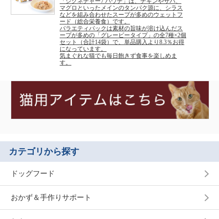
「シグネチャー7 パウチ」は、チキンやサバ、
マグロといったメインのタンパク源に、シラス
などを組み合わせたスープが多めのウェットフ
ード（総合栄養食）です。
バラエティパックは素材の旨味が溶け込んだス
ープが多めの「グレービータイプ」の全7種×2個
セット（合計14袋）で、単品購入より8.3％お得
になっています。
気まぐれな猫でも毎日飽きず食事を楽しめま
す。
カテゴリから探す
ドッグフード
おかず＆手作りサポート