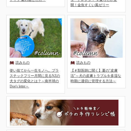
開！金魚すくい風ゼリー
使い捨てから一生モノへ。プラ
【＃獣医師に聞く】夏の"皮膚
スチックフリー月間に見るNZの
活"～犬の皮膚トラブルを多湿な
犬タグの変化とは？～南半球の
時期に適切に管理する方法～
Dog's letter～