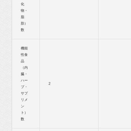
化
物・
脂
肪）
数
機能
性食
品
（内
臓・
ハー
2
ブ・
サプ
リメ
ン
ト）
数