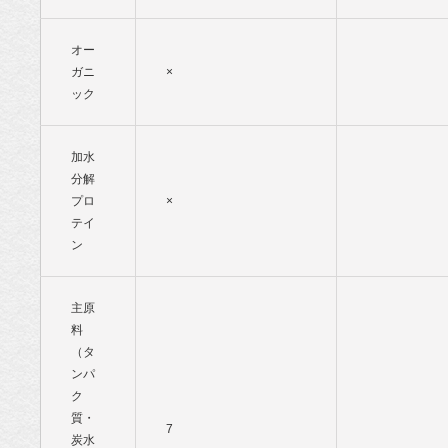
オー
ガニ
×
ック
加水
分解
プロ
×
テイ
ン
主原
料
（タ
ンパ
ク
質・
7
炭水