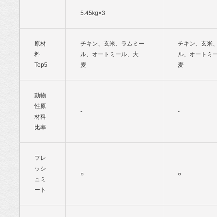
5.45kg×3
原材
チキン、玄米、ラムミー
チキン、玄米
料
ル、オートミール、大
ル、オートミ
Top5
麦
麦
動物
性原
-
-
材料
比率
フレ
ッシ
○
○
ュミ
ート