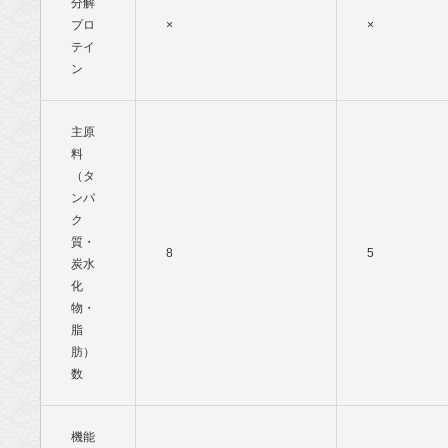
分解
プロ
×
×
テイ
ン
主原
料
（タ
ンパ
ク
質・
8
5
炭水
化
物・
脂
肪）
数
機能