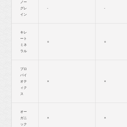
ノー
グレ
-
-
イン
キレ
ート
○
○
ミネ
ラル
プロ
バイ
オテ
×
×
ィク
ス
オー
ガニ
×
×
ック