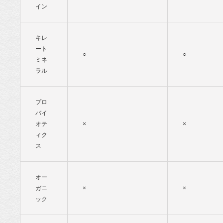
イン
キレ
ート
○
○
ミネ
ラル
プロ
バイ
オテ
×
×
ィク
ス
オー
ガニ
×
×
ック