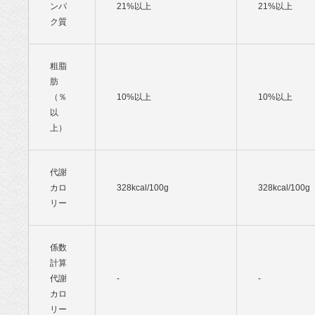
ンパ
21%以上
21%以上
ク質
粗脂
肪
（％
10%以上
10%以上
以
上）
代謝
カロ
328kcal/100g
328kcal/100g
リー
係数
計算
代謝
-
-
カロ
リー