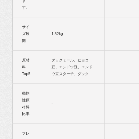
ま
す。
サイ
ズ展
1.82kg
開
原材
ダックミール、ヒヨコ
料
豆、エンドウ豆、エンド
Top5
ウ豆スターチ、ダック
動物
性原
-
材料
比率
フレ