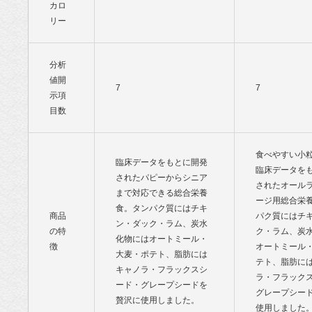
カロ
リー
分析
値開
7
7
示項
目数
食べやすい小
臨床データをもとに開発
臨床データを
されたパピーからシニア
されたオール
まで対応できる総合栄養
ージ用総合栄
食。タンパク質にはチキ
商品
パク質にはチ
ン・ダック・ラム、炭水
の特
ク・ラム、炭
化物にはオートミール・
徴
オートミール
大麦・ポテト、脂肪には
テト、脂肪に
キャノラ・フラックスシ
ラ・フラック
ード・グレープシードを
グレープシー
贅沢に使用しました。
使用しました