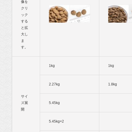
像を
クリ
ック
する
と拡
大し
ま
す。
1kg
1kg
2.27kg
1.8kg
サイ
ズ展
5.45kg
開
5.45kg×2