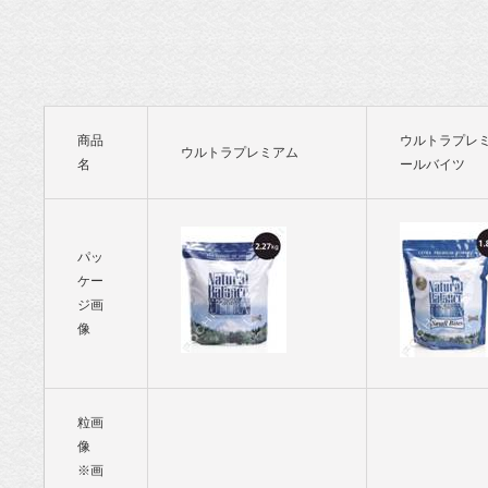
ド専門店・
通販 POCHI
- ポチ公式サ
商品
ウルトラプレ
ウルトラプレミアム
イト
名
ールバイツ
パッ
ケー
ジ画
像
粒画
像
※画