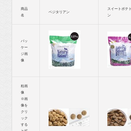
商品
スイートポテ
ベジタリアン
名
ン
パッ
ケー
ジ画
像
粒画
像
※画
像を
クリ
ック
する