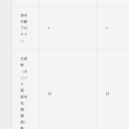
加水
分解
プロ
×
×
テイ
ン
主原
料
（タ
ンパ
ク
質・
11
11
炭水
化
物・
脂
肪）
数