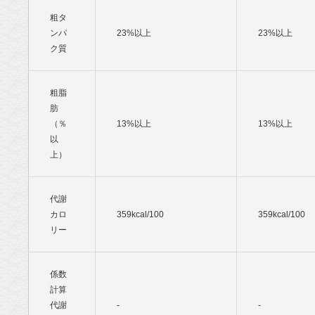
粗タ
ンパ
23%以上
23%以上
ク質
粗脂
肪
（％
13%以上
13%以上
以
上）
代謝
カロ
359kcal/100
359kcal/100
リー
係数
計算
代謝
-
-