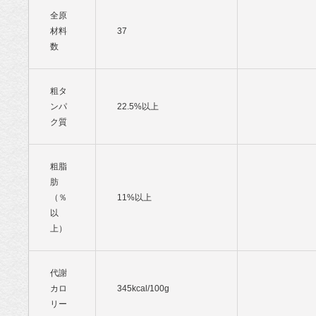
全原
材料
37
数
粗タ
ンパ
22.5%以上
ク質
粗脂
肪
（％
11%以上
以
上）
代謝
カロ
345kcal/100g
リー