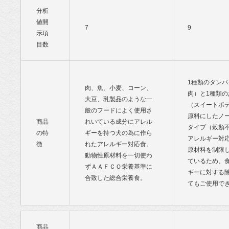
分析
値開
7
9
示項
目数
1種類のタンパ
肉、魚、小麦、コーン、
肉）と1種類の
大豆、乳製品のような一
（スイートポ
般のフードによく使用さ
原料にしたノ
商品
れいている成分にアレル
タイプ（穀類
の特
ギーを持つ犬の為に作ら
アレルギー対
徴
れたアレルギー対応食。
原材料を制限
動物性原材料を一切使わ
ているため、
ずＡＡＦＣＯ栄養基準に
ギーに対する
合致した総合栄養食。
てもご使用で
商品