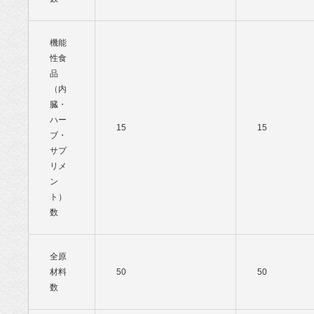
機能
性食
品
（内
臓・
ハー
15
15
ブ・
サプ
リメ
ン
ト）
数
全原
材料
50
50
数