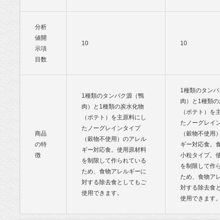
分析
値開
10
10
示項
目数
1種類のタンパ
1種類のタンパク源（鴨
肉）と1種類の
肉）と1種類の炭水化物
（ポテト）を
（ポテト）を主原料にし
たノーグレイ
たノーグレインタイプ
商品
（穀物不使用
（穀物不使用）のアレル
の特
ギー対応食。
ギー対応食。使用原材料
徴
小粒タイプ。
を制限して作られている
を制限して作
ため、食物アレルギーに
ため、食物ア
対する除去食としてもご
対する除去食
使用できます。
使用できます