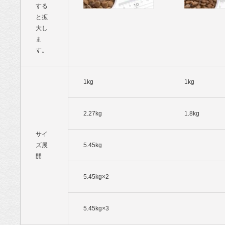
する
と拡
大し
ま
す。
1kg
1kg
2.27kg
1.8kg
サイ
ズ展
5.45kg
開
5.45kg×2
5.45kg×3