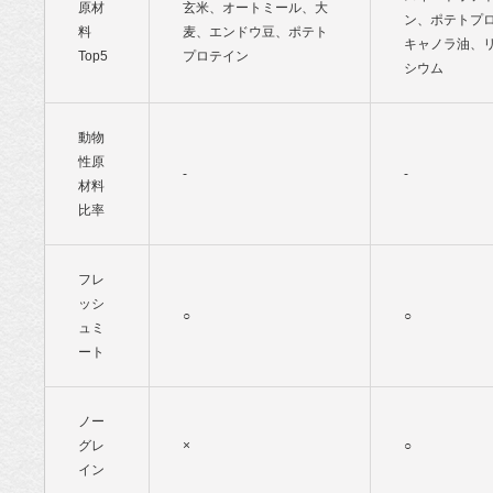
原材
玄米、オートミール、大
ン、ポテトプ
料
麦、エンドウ豆、ポテト
キャノラ油、
Top5
プロテイン
シウム
動物
性原
-
-
材料
比率
フレ
ッシ
○
○
ュミ
ート
ノー
グレ
×
○
イン