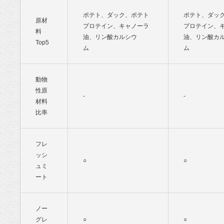
ポテト、ダック、ポテト
ポテト、ダッ
原材
プロテイン、キャノーラ
プロテイン、
料
油、リン酸カルシウ
油、リン酸カ
Top5
ム
ム
動物
性原
-
-
材料
比率
フレ
ッシ
○
○
ュミ
ート
ノー
グレ
○
○