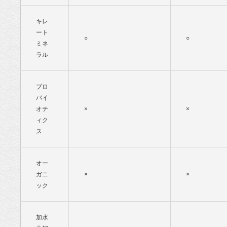
キレ
ート
○
○
ミネ
ラル
プロ
バイ
オテ
×
×
ィク
ス
オー
ガニ
×
×
ック
加水