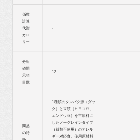
係数
計算
代謝
-
カロ
リー
分析
値開
12
示項
目数
1種類のタンパク源（ダッ
ク）と豆類（ヒヨコ豆、
エンドウ豆）を主原料に
したノーグレインタイプ
商品
（穀類不使用）のアレル
の特
ギー対応食。使用原材料
徴