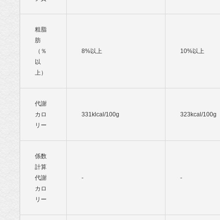
粗脂
肪
（％
8%以上
10%以上
以
上）
代謝
カロ
331klcal/100g
323kcal/100g
リー
係数
計算
代謝
-
-
カロ
リー