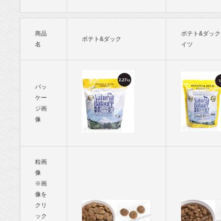
商品
ポテト&ダッ
ポテト&ダック
名
イツ
パッ
ケー
ジ画
像
粒画
像
※画
像を
クリ
ック