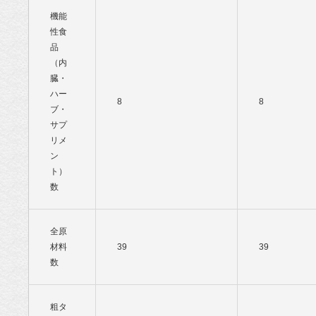
機能
性食
品
（内
臓・
ハー
8
8
ブ・
サプ
リメ
ン
ト）
数
全原
材料
39
39
数
粗タ