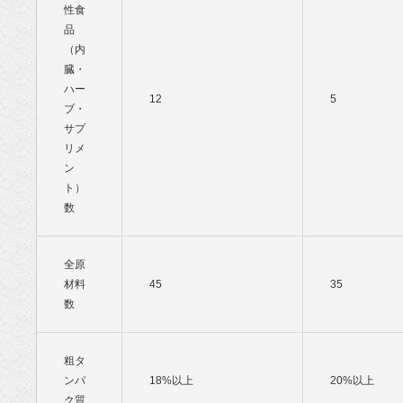
性食
品
（内
臓・
ハー
12
5
ブ・
サプ
リメ
ン
ト）
数
全原
材料
45
35
数
粗タ
ンパ
18%以上
20%以上
ク質