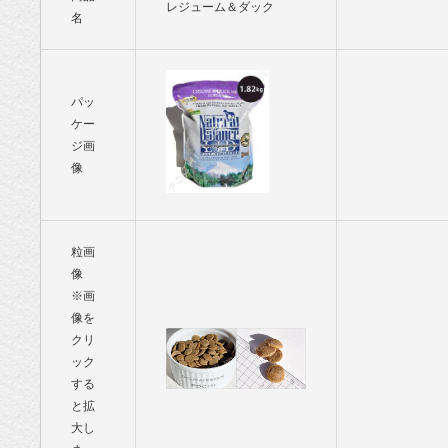
レジューム＆ダック
名
パッ
ケー
ジ画
像
粒画
像
※画
像を
クリ
ック
する
と拡
大し