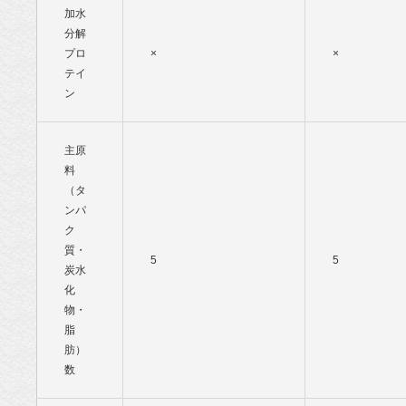
加水
分解
プロ
×
×
テイ
ン
主原
料
（タ
ンパ
ク
質・
5
5
炭水
化
物・
脂
肪）
数