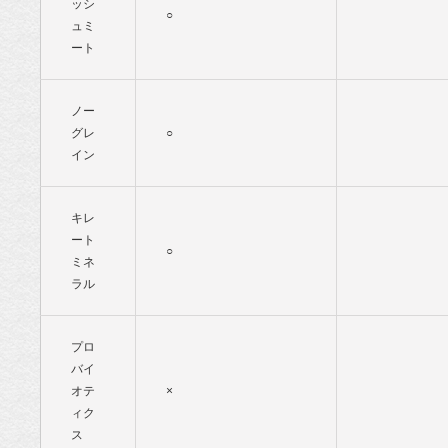
ッシ
○
ュミ
ート
ノー
グレ
○
イン
キレ
ート
○
ミネ
ラル
プロ
バイ
オテ
×
ィク
ス