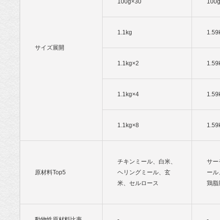
100g×30
100
1.1kg
1.59
サイズ展開
1.1kg×2
1.59
1.1kg×4
1.59
1.1kg×8
1.59
チキンミール、白米、
サー
原材料Top5
ヘリングミール、玄
ール
米、セルロース
鶏脂
動物性原材料比率
-
-