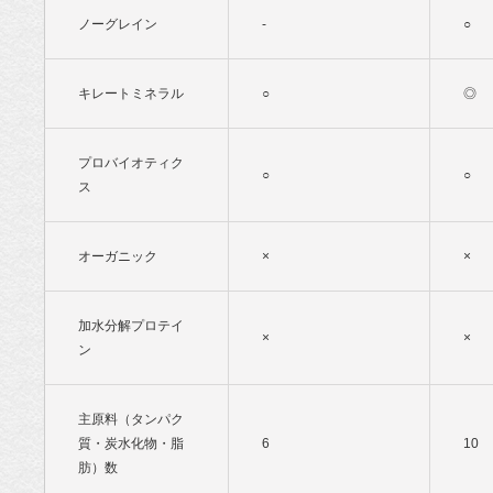
ノーグレイン
-
○
キレートミネラル
○
◎
プロバイオティク
○
○
ス
オーガニック
×
×
加水分解プロテイ
×
×
ン
主原料（タンパク
質・炭水化物・脂
6
10
肪）数