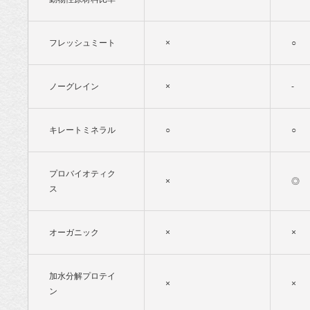
フレッシュミート
×
○
ノーグレイン
×
-
キレートミネラル
○
○
プロバイオティク
×
◎
ス
オーガニック
×
×
加水分解プロテイ
×
×
ン