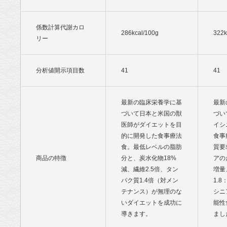
係数計算代謝カロ
286kcal/100g
322k
リー
分析値開示項目数
41
41
最新の臨床栄養学に基
最新
づいて日本と米国の獣
づい
医師がダイエットを目
イシ
的に開発した食事療法
食事
食。最低レベルの脂肪
質要
商品の特徴
分と、炭水化物18%
アの
減、繊維2.5倍、タン
増量
パク質1.4倍（対メン
1.
テナンス）が無理のな
シニ
いダイエットを成功に
能性
導きます。
まし