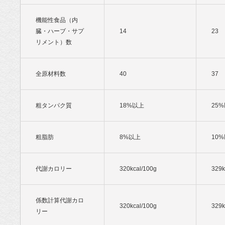
機能性食品（内
臓・ハーブ・サプ
14
23
リメント）数
全原材料数
40
37
粗タンパク質
18%以上
25
粗脂肪
8%以上
10
代謝カロリー
320kcal/100g
329k
係数計算代謝カロ
320kcal/100g
329k
リー