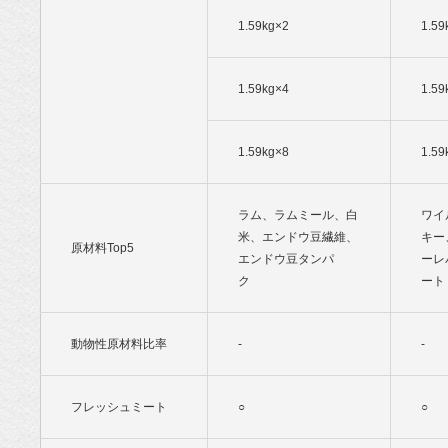
1.59kg×2
1.59
1.59kg×4
1.59
1.59kg×8
1.59
ラム、ラムミール、白
ワイ
米、エンドウ豆繊維、
キー
原材料Top5
エンドウ豆タンパ
ーレ
ク
ー
動物性原材料比率
-
-
フレッシュミート
○
○