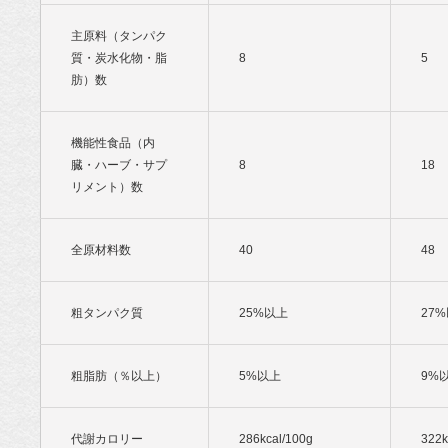
主原料（タンパク
質・炭水化物・脂
8
5
肪）数
機能性食品（内
臓・ハーブ・サプ
8
18
リメント）数
全原材料数
40
48
粗タンパク質
25%以上
27
粗脂肪（％以上）
5%以上
9%
代謝カロリー
286kcal/100g
322k