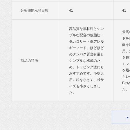
分析値開示項目数
41
41
高品質な原材料とシン
最高
プルな配合の低脂肪・
ドを
低カロリー・低アレル
肉を
ギーフード。ほどほど
用、
のタンパク質含有量と
を最
商品の特徴
シンプルな構成のた
ミン
め、トッピング派にも
を最
おすすめです。小型犬
キレ
用に粒を小さく、袋サ
Eの
イズも小さくしまし
た。
た。