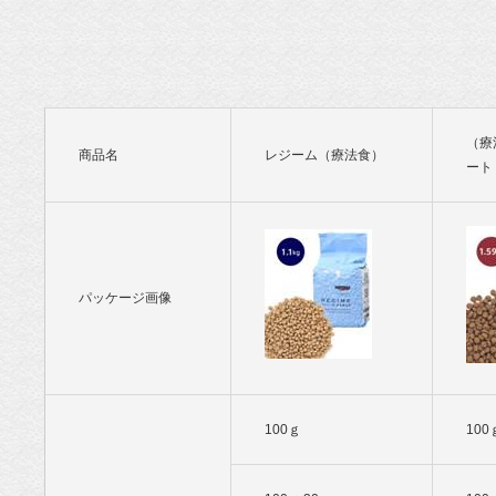
ド専門店・
通販 POCHI
- ポチ公式サ
（療
商品名
レジーム（療法食）
イト
ート
パッケージ画像
100ｇ
100