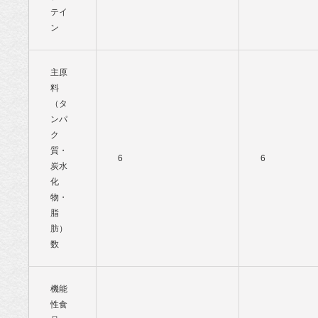
テイ
ン
主原
料
（タ
ンパ
ク
質・
6
6
炭水
化
物・
脂
肪）
数
機能
性食