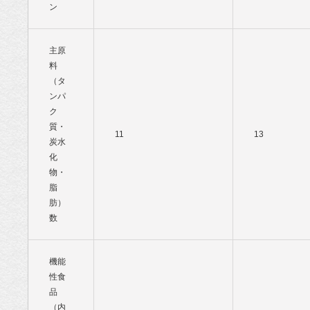
ン
主原
料
（タ
ンパ
ク
質・
11
13
炭水
化
物・
脂
肪）
数
機能
性食
品
（内