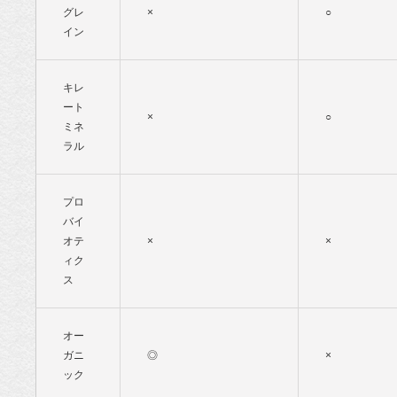
グレ
×
○
イン
キレ
ート
×
○
ミネ
ラル
プロ
バイ
オテ
×
×
ィク
ス
オー
ガニ
◎
×
ック