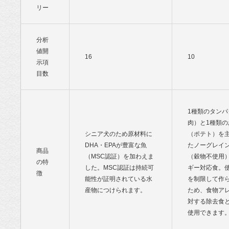
リー
分析
値開
16
10
示項
目数
1種類のタンパ
肉）と1種類の
シニア犬のため原材料に
（ポテト）を
DHA・EPAが豊富な魚
たノーグレイ
商品
（MSC認証）を加わえま
（穀物不使用
の特
した。MSC認証は持続可
ギー対応食。
徴
能性が証明されている水
を制限して作
産物につけられます。
ため、食物ア
対する除去食
使用できます