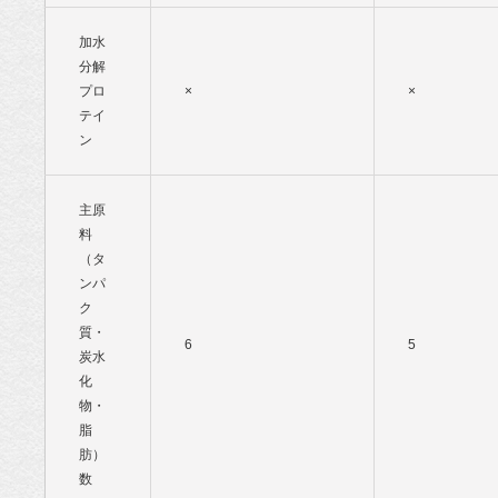
加水
分解
プロ
×
×
テイ
ン
主原
料
（タ
ンパ
ク
質・
6
5
炭水
化
物・
脂
肪）
数