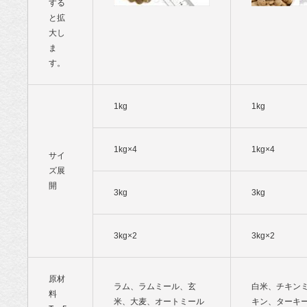
する
と拡
大し
ま
す。
1kg
1kg
1kg×4
1kg×4
サイ
ズ展
開
3kg
3kg
3kg×2
3kg×2
原材
ラム、ラムミール、玄
白米、チキン
料
米、大麦、オートミール
キン、ターキ