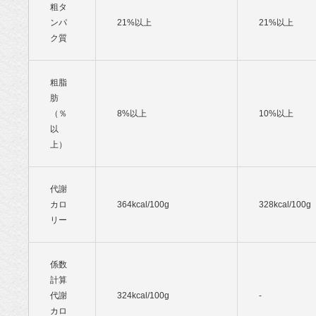
粗タ
ンパ
21%以上
21%以上
ク質
粗脂
肪
（％
8%以上
10%以上
以
上）
代謝
カロ
364kcal/100g
328kcal/100g
リー
係数
計算
代謝
324kcal/100g
-
カロ