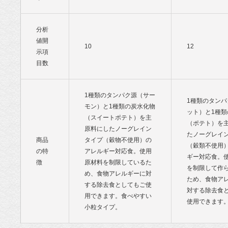
分析
値開
10
12
示項
目数
1種類のタンパク源（サー
1種類のタン
モン）と1種類の炭水化物
ット）と1種
（スイートポテト）を主
（ポテト）を
原料にしたノーグレイン
たノーグレイ
商品
タイプ（穀物不使用）の
（穀類不使用
の特
アレルギー対応食。使用
ギー対応食。
徴
原材料を制限しているた
を制限して作
め、食物アレルギーに対
ため、食物ア
する除去食としてもご使
対する除去食
用できます。食べやすい
使用できます
小粒タイプ。