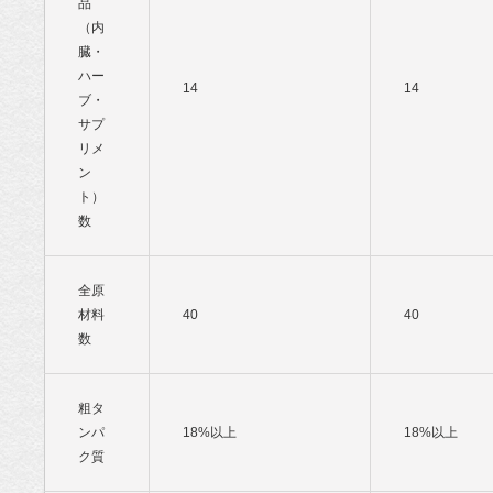
品
（内
臓・
ハー
14
14
ブ・
サプ
リメ
ン
ト）
数
全原
材料
40
40
数
粗タ
ンパ
18%以上
18%以上
ク質