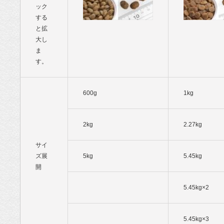
ック
する
と拡
大し
ま
す。
600g
1kg
2kg
2.27kg
サイ
ズ展
5kg
5.45kg
開
5.45kg×2
5.45kg×3