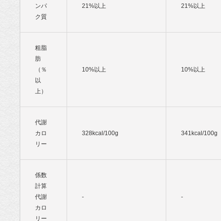
ンパ
21%以上
21%以上
ク質
粗脂
肪
（％
10%以上
10%以上
以
上）
代謝
カロ
328kcal/100g
341kcal/100g
リー
係数
計算
代謝
-
-
カロ
リー