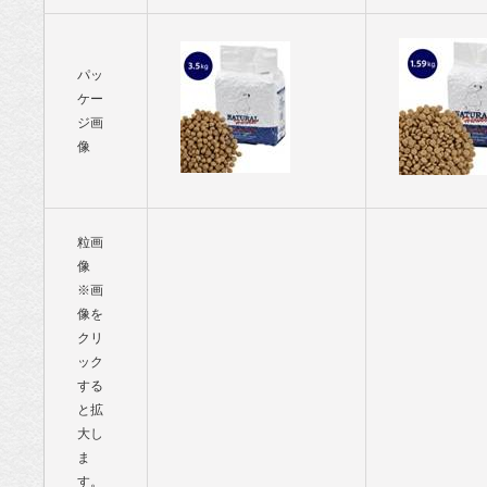
パッ
ケー
ジ画
像
粒画
像
※画
像を
クリ
ック
する
と拡
大し
ま
す。