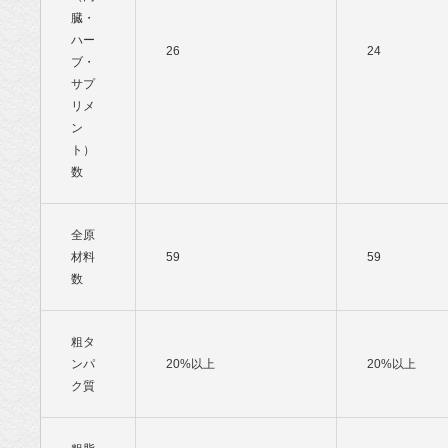
臓・
ハー
26
24
ブ・
サプ
リメ
ン
ト）
数
全原
材料
59
59
数
粗タ
ンパ
20%以上
20%以上
ク質