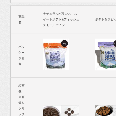
ナチュラルバランス ス
商品
イートポテト&フィッシュ
ポテト＆ラビ
名
スモールバイツ
パッ
ケー
ジ画
像
粒画
像
※画
像を
クリ
ック