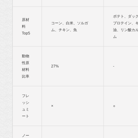
ポテト、ダッ
原材
コーン、白米、ソルガ
プロテイン、
料
ム、チキン、魚
油、リン酸カ
Top5
ム
動物
性原
27%
-
材料
比率
フレ
ッシ
×
○
ュミ
ート
ノー