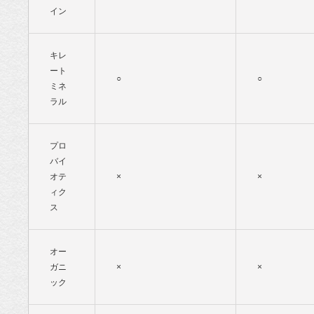
イン
キレ
ート
○
○
ミネ
ラル
プロ
バイ
オテ
×
×
ィク
ス
オー
ガニ
×
×
ック