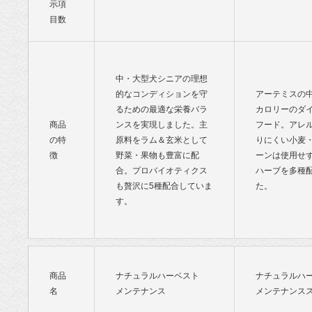
示項
目数
中・大型犬シニアの理想
的なコンディションを守
アーテミスの
るための最適な栄養バラ
カロリーのダ
商品
ンスを実現しました。主
フード。アレ
の特
原料をラム＆玄米として
りにくい小麦
徴
野菜・果物も豊富に配
ーンは使用せ
合。プロバイオティクス
ハーブを多種
も贅沢に5種配合していま
た。
す。
商品
ナチュラルハーベスト
ナチュラルハ
名
メンテナンス
メンテナンス