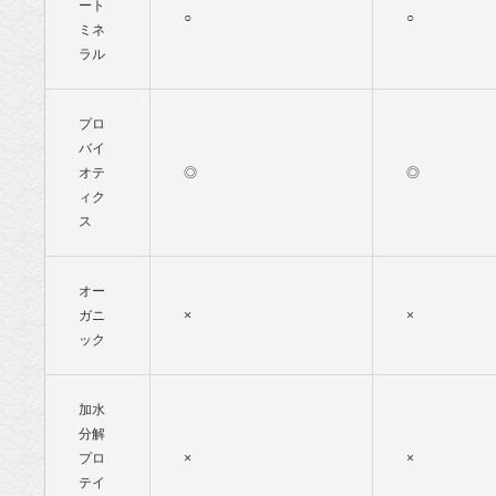
ート
○
○
ミネ
ラル
プロ
バイ
オテ
◎
◎
ィク
ス
オー
ガニ
×
×
ック
加水
分解
プロ
×
×
テイ