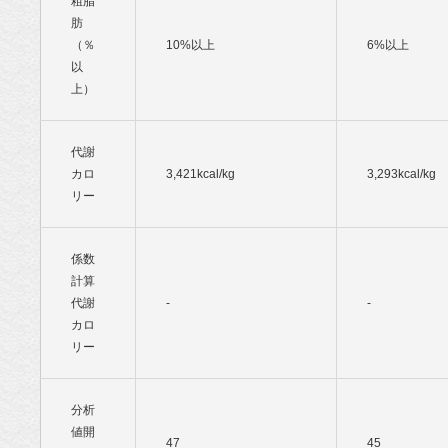
粗脂
肪
（％
10%以上
6%以上
以
上）
代謝
カロ
3,421kcal/kg
3,293kcal/kg
リー
係数
計算
代謝
-
-
カロ
リー
分析
値開
47
45