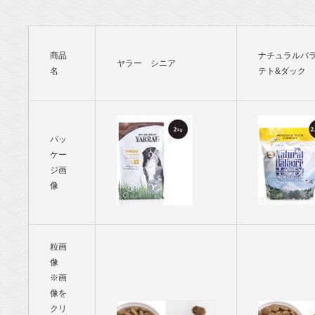
ド専門店・
通販 POCHI
商品
ナチュラルバ
ヤラー シニア
- ポチ公式サ
名
テト&ダック
イト
パッ
ケー
ジ画
像
粒画
像
※画
像を
クリ