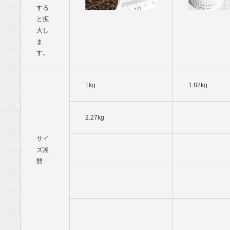
する
と拡
大し
ま
す。
1kg
1.82kg
2.27kg
サイ
ズ展
開