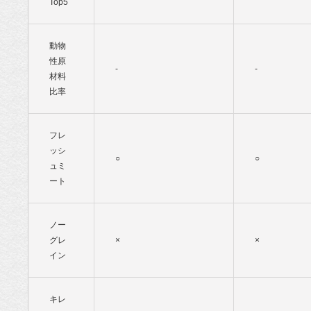
Top5
動物
性原
-
-
材料
比率
フレ
ッシ
○
○
ュミ
ート
ノー
グレ
×
×
イン
キレ