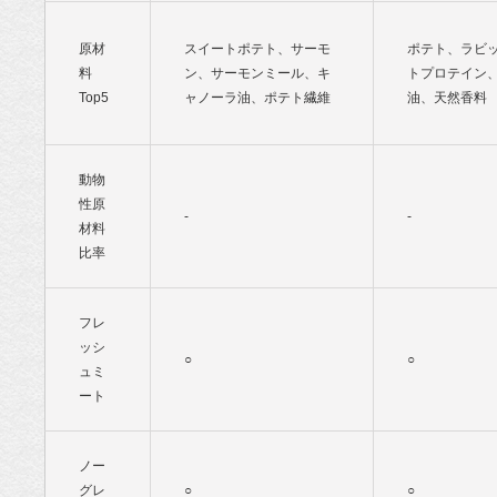
原材
スイートポテト、サーモ
ポテト、ラビ
料
ン、サーモンミール、キ
トプロテイン
Top5
ャノーラ油、ポテト繊維
油、天然香
動物
性原
-
-
材料
比率
フレ
ッシ
○
○
ュミ
ート
ノー
グレ
○
○