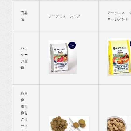
商品
アーテミス 
アーテミス シニア
名
ネージメント
パッ
ケー
ジ画
像
粒画
像
※画
像を
クリ
ック