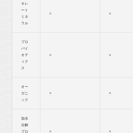
キレ
ート
○
○
ミネ
ラル
プロ
バイ
オテ
○
○
ィク
ス
オー
ガニ
×
×
ック
加水
分解
プロ
×
×