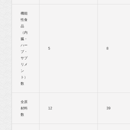
機能
性食
品
（内
臓・
ハー
5
8
ブ・
サプ
リメ
ン
ト）
数
全原
材料
12
39
数