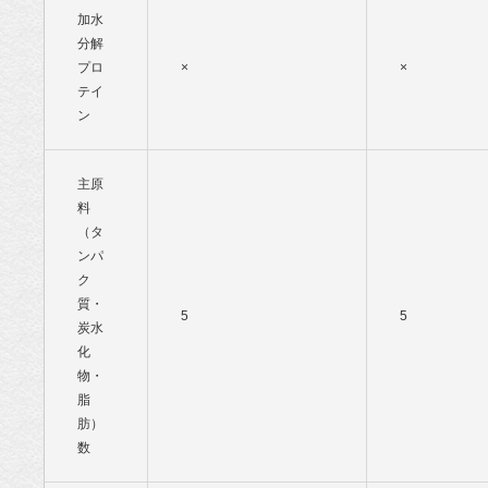
加水
分解
プロ
×
×
テイ
ン
主原
料
（タ
ンパ
ク
質・
5
5
炭水
化
物・
脂
肪）
数