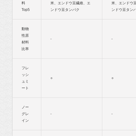
料
米、エンドウ豆繊維、エ
米、エンドウ
Top5
ンドウ豆タンパク
ンドウ豆タ
動物
性原
-
-
材料
比率
フレ
ッシ
○
○
ュミ
ート
ノー
グレ
-
-
イン