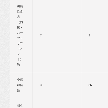
機能
性食
品
（内
臓・
ハー
7
2
ブ・
サプ
リメ
ン
ト）
数
全原
材料
36
36
数
粗タ