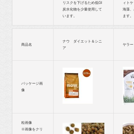
リスクを下げるため低GI
ィトケ
炭水化物を少量使用して
海藻、
います。
ます。
ナウ ダイエット＆シニ
商品名
ヤラー
ア
パッケージ画
像
粒画像
※画像をクリ