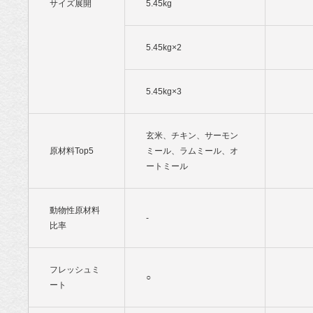
サイズ展開
5.45kg
5.45kg×2
5.45kg×3
玄米、チキン、サーモン
原材料Top5
ミール、ラムミール、オ
ートミール
動物性原材料
-
比率
フレッシュミ
○
ート