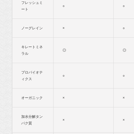
フレッシュミ
○
○
ート
ノーグレイン
×
○
キレートミネ
◎
◎
ラル
プロバイオテ
○
○
ィクス
オーガニック
×
×
加水分解タン
×
×
パク質