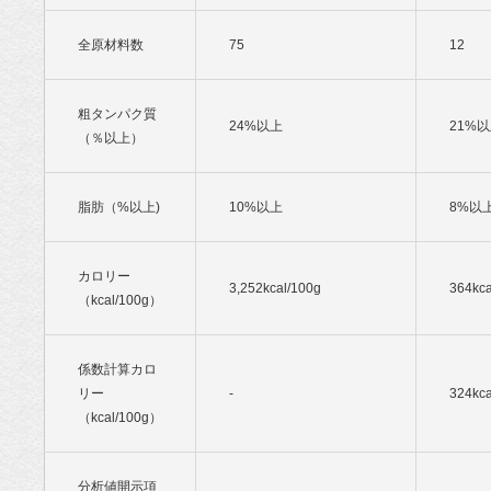
全原材料数
75
12
粗タンパク質
24%以上
21%
（％以上）
脂肪（%以上)
10%以上
8%以
カロリー
3,252kcal/100g
364kca
（kcal/100g）
係数計算カロ
リー
-
324kca
（kcal/100g）
分析値開示項