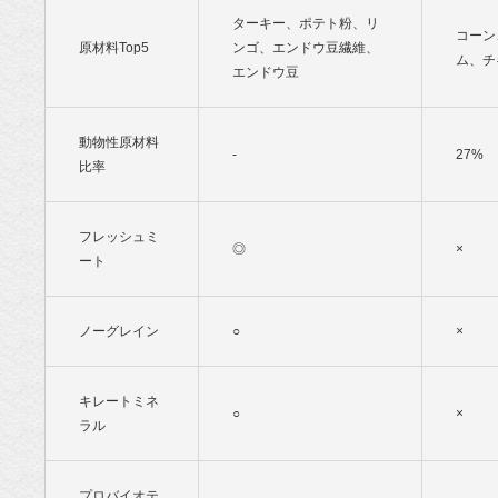
ターキー、ポテト粉、リ
コーン
原材料Top5
ンゴ、エンドウ豆繊維、
ム、チ
エンドウ豆
動物性原材料
-
27%
比率
フレッシュミ
◎
×
ート
ノーグレイン
○
×
キレートミネ
○
×
ラル
プロバイオテ