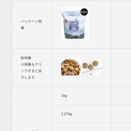
パッケージ画
像
粒画像
※画像をクリ
ックすると拡
大します。
1kg
2.27kg