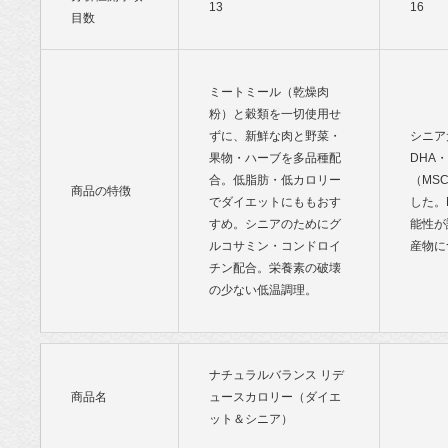
13
16
目数
ミートミール（乾燥肉
粉）と穀類を一切使用せ
ずに、新鮮な肉と野菜・
シニア
果物・ハーブを多品種配
DHA
合。低脂肪・低カロリー
（MS
商品の特徴
でダイエットにももおす
した。
すめ。シニアのためにグ
能性が
ルコサミン・コンドロイ
産物に
チン配合。栄養素の破壊
の少ない低温調理。
ナチュラルバランス リデ
商品名
ュースカロリー（ダイエ
ット＆シニア）