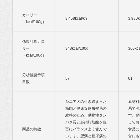
カロリー
3,458kcal/kh
3,980k
（kcal/100g）
係数計算カロ
リー
348kcal/100g
360kca
（kcal/100g）
分析値開示項
57
61
目数
シニア犬の引き締まった
原材料
筋肉と健康な皮膚被毛の
系で占
維持のため、動物性タン
す。動
パク質と必須脂肪酸を豊
してお
商品の特徴
富にバランスよく含んで
食品に
います。肥満と糖尿病の
合にも