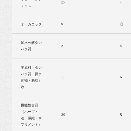
◎
×
ィクス
オーガニック
×
◎
加水分解タン
×
×
パク質
主原料（タン
パク質・炭水
11
6
化物・脂肪）
数
機能性食品
（ハーブ・
39
5
油・繊維・サ
プリメント）