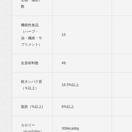
化物・脂肪）
数
機能性食品
（ハーブ・
15
油・繊維・サ
プリメント）
全原材料数
49
粗タンパク質
16.5%以上
（％以上）
脂肪（%以上)
6%以上
カロリー
306kcal/kg
（kcal/100g）