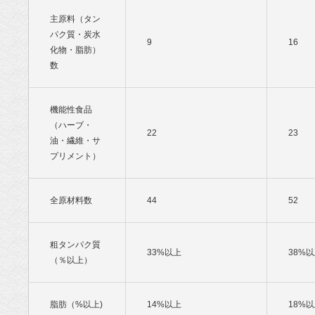
主原料（タン
パク質・炭水
9
16
化物・脂肪）
数
機能性食品
（ハーブ・
22
23
油・繊維・サ
プリメント）
全原材料数
44
52
粗タンパク質
33%以上
38%
（％以上）
脂肪（%以上)
14%以上
18%