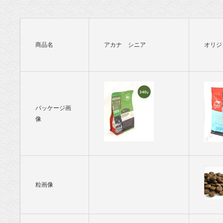
ド専門店・
通販 POCHI
商品名
アカナ シニア
オリジ
- ポチ公式サ
イト
パッケージ画
像
粒画像