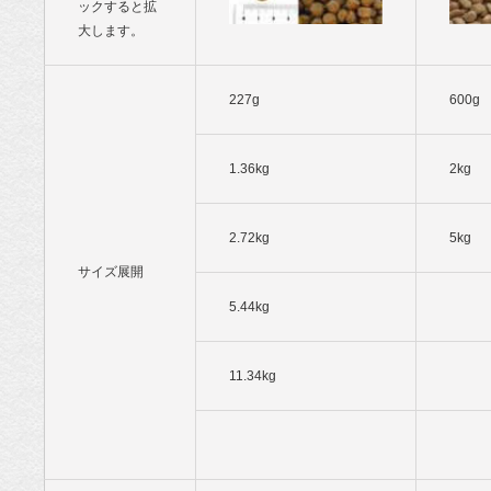
ックすると拡
大します。
227g
600g
1.36kg
2kg
2.72kg
5kg
サイズ展開
5.44kg
11.34kg