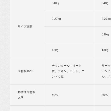
340ｇ
340g
2.27kg
2.27kg
サイズ展開
6.8kg
13kg
13kg
チキンミール、オート
サーモ
原材料Top5
麦、チキン、ポテト、エ
モンミ
ンドウ豆
ル、ポ
動物性原材料
60%
80%
比率