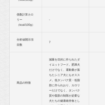
係数計算カロ
リー
-
（kcal/100g）
分析値開示項
7
目数
減量を目的に作られたダ
イエットフード。肥満犬
だけでなく、運動量が落
ちたシニア犬にもオスス
メ。低タンパク質・低脂
商品の特徴
肪に作られおり、カロリ
ーだけでなく、タンパク
質や脂肪の制限が必要な
犬たちの健康維持食とし