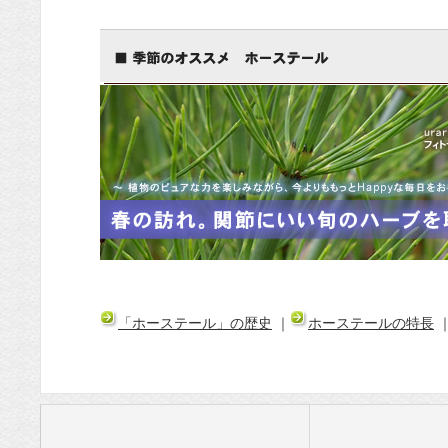
ド専門店・
通販 POCHI
- ポチ公式サ
イト
「ホーステール」の歴史
｜
ホーステールの特長