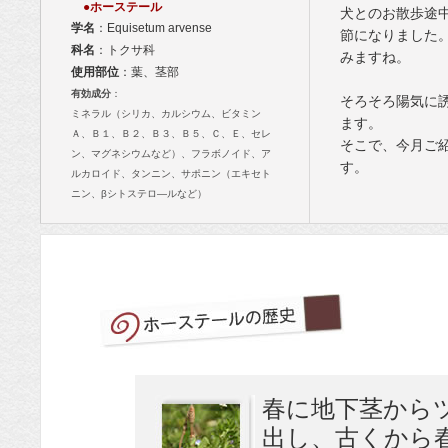
●ホーステール
犬とのお散歩途
学名
：Equisetum arvense
節になりました
科名
：トクサ科
みますね。
使用部位
：葉、茎部
有効成分
：
そろそろ陽気に
ミネラル（シリカ、カルシウム、ビタミン
ます。
Ａ、Ｂ１、Ｂ２、Ｂ３、Ｂ５、Ｃ、Ｅ、セレ
そこで、今月ご
ン、マグネシウムなど）、フラボノイド、ア
す。
ルカロイド、タンニン、サポニン（エキセト
ニン、βシトステロ―ルなど）
春に地下茎から
出し、古くから