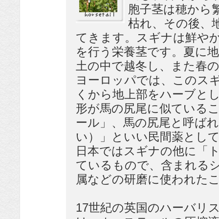
胞子茎は穂から
枯れ、その後、
てきます。スギナは鮮や
を行う栄養茎です。夏に地
土の中で越冬し、また春
ヨーロッパでは、このス
くから地上部をハーブと
形が馬の尻尾に似ている
ール」、馬の尻尾と呼ばれ
い）」といい民間薬とし
日本ではスギナの他に「
ているもので、含まれる
属などの研磨に使われた
17世紀の英国のハーバリ