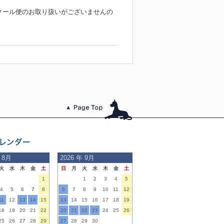
クール便のお取り扱いがございませんの
このページのトッ
プへ
日の
 8月
2026
年 9月
火
水
木
金
土
日
月
火
水
木
金
土
内
1
1
2
3
4
5
4
5
6
7
8
6
7
8
9
10
11
12
11
12
13
14
15
13
14
15
16
17
18
19
18
19
20
21
22
20
21
22
23
24
25
26
25
26
27
28
29
27
28
29
30