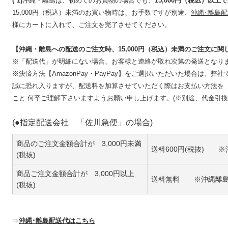
(*1)
沖縄・離島は、初めてのお買物の場合でも、
15,000円（税込）以上
15,000円（税込）未満のお買い物時は、お手数ですが別途、
沖縄･離島配
様にカートに入れて、ご注文を完了させてください。
【沖縄・離島への配送のご注文時、15,000円（税込）未満のご注文に関
※「配送代」が明細にない場合、お客様と連絡が取れ次第の発送となり
※決済方法【AmazonPay・PayPay】をご選択いただいた場合は、
誠に恐れ入りますが、配送料を加算させていただく際はお支払い方法を
こと 何卒ご理解下さいますようお願い申し上げます。(※別途、代金引換
(●指定配送会社 「佐川急便」の場合)
商品のご注文金額合計が 3,000円未満
送料600円(税抜) 
(税抜)
商品ご注文金額合計が 3,000円以上
送料無料 ※沖縄離
(税抜)
⇒
沖縄･離島配送代はこちら