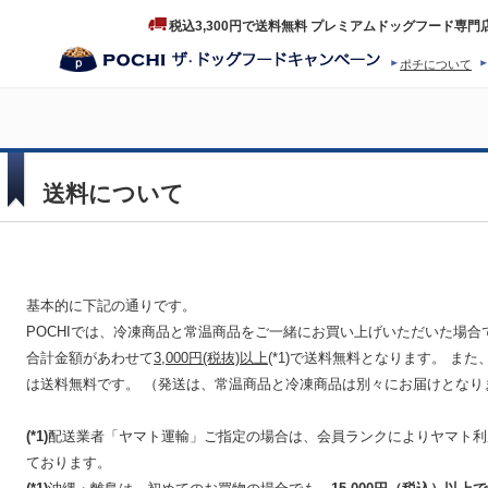
税込3,300円で送料無料 プレミアムドッグフード専門
ポチについて
ヒストリー
プロダクトフ
送料について
基本的に下記の通りです。
POCHIでは、冷凍商品と常温商品をご一緒にお買い上げいただいた場合
合計金額があわせて
3,000円(税抜)以上
(*1)で送料無料となります。 ま
は送料無料です。 （発送は、常温商品と冷凍商品は別々にお届けとなり
(*1)
配送業者「ヤマト運輸」ご指定の場合は、会員ランクによりヤマト利用
ております。