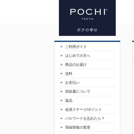
プレミアム
ご利用ガイド
ドッグフー
はじめての方へ
商品のお届け
ド専門店・
送料
お支払い
通販 POCHI
領収書について
- ポチ公式サ
返品
会員ステージ/ポイント
イト
パスワードを忘れたら？
登録情報の変更