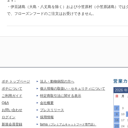
・伊豆諸島（大島・八丈島を除く）および小笠原村（小笠原諸島）では
で、フローズンフードのご注文はお受けできません。
ポチ トップページ
法人・動物病院の方へ
営業
ポチについて
個人情報の取扱い・セキュリティについて
2026
年
ご利用ガイド
特定商取引法に関する表示
日
月
ご案
Q&A
会社概要
2
3
お問い合わせ
プレスリリース
9
10
ログイン
採用情報
16
17
新規会員登録
tama
（プレミアムキャットフード専門店）
23
24