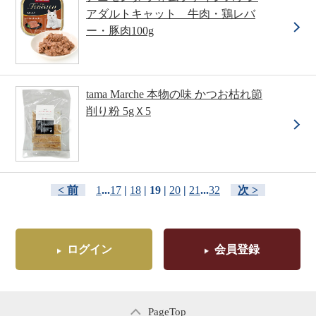
アダルトキャット 牛肉・鶏レバ
ー・豚肉100g
tama Marche 本物の味 かつお枯れ節
削り粉 5gＸ5
< 前
1
...
17
|
18
| 19 |
20
|
21
...
32
次 >
ログイン
会員登録
PageTop