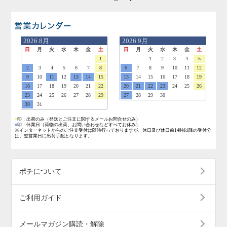
営業日のご案内
2026
8月
2026
9月
日
月
火
水
木
金
土
日
月
火
水
木
金
土
1
1
2
3
4
5
2
3
4
5
6
7
8
6
7
8
9
10
11
12
9
10
11
12
13
14
15
13
14
15
16
17
18
19
16
17
18
19
20
21
22
20
21
22
23
24
25
26
23
24
25
26
27
28
29
27
28
29
30
30
31
■
印：出荷のみ
（発送とご注文に関するメールお問合せのみ）
■
印：休業日
（荷物の出荷、お問い合わせなどすべてお休み）
※インターネットからのご注文受付は随時行っておりますが、休日及び休日前14時以降の受付分
は、翌営業日に出荷手配となります。
ポチについて
ご利用ガイド
メールマガジン購読・解除