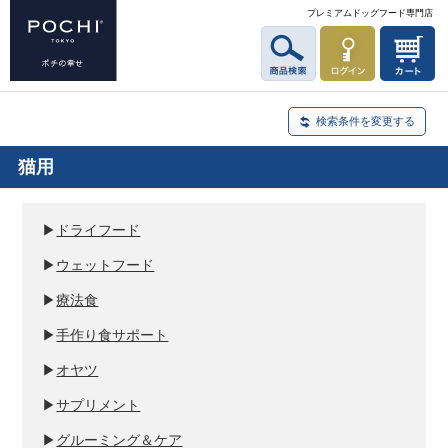
プレミアムドッグフード専門店
検索条件を変更する
猫用
▶
ドライフード
▶
ウェットフード
▶
療法食
▶
手作り食サポート
▶
オヤツ
▶
サプリメント
▶
グルーミング＆ケア