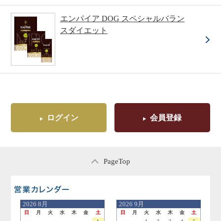
エンパイア DOG スペシャルバラン
スダイエット
ログイン
会員登録
PageTop
営業日のご案内
2026
8月
2026
9月
日
月
火
水
木
金
土
日
月
火
水
木
金
土