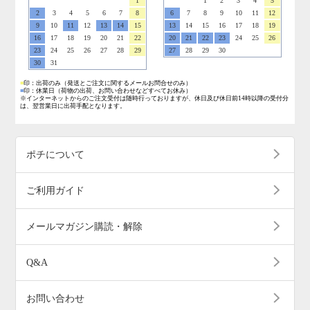
1
1
2
3
4
5
2
3
4
5
6
7
8
6
7
8
9
10
11
12
9
10
11
12
13
14
15
13
14
15
16
17
18
19
16
17
18
19
20
21
22
20
21
22
23
24
25
26
23
24
25
26
27
28
29
27
28
29
30
30
31
■
印：出荷のみ
（発送とご注文に関するメールお問合せのみ）
■
印：休業日
（荷物の出荷、お問い合わせなどすべてお休み）
※インターネットからのご注文受付は随時行っておりますが、休日及び休日前14時以降の受付分
は、翌営業日に出荷手配となります。
ポチについて
ご利用ガイド
メールマガジン購読・解除
Q&A
お問い合わせ