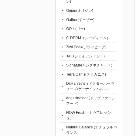
ン)
Orijen(オリジン)
Gather(ギャザー)
GO！(ゴー)
C-DERM（シーディーム）
Ziwi Peak(ジウィピーク)
J&C(ジェイアンドシー)
Signature7(シグネチャー７)
Terra Canis(テラカニス)
Dr.Harvey's（ドクターハーヴ
ィーズ/ケーナインヘルス）
dogz finefood(ドッグファイン
フード)
NOW Fresh（ナウフレッシ
ュ）
Natural Balance (ナチュラルバ
ランス）