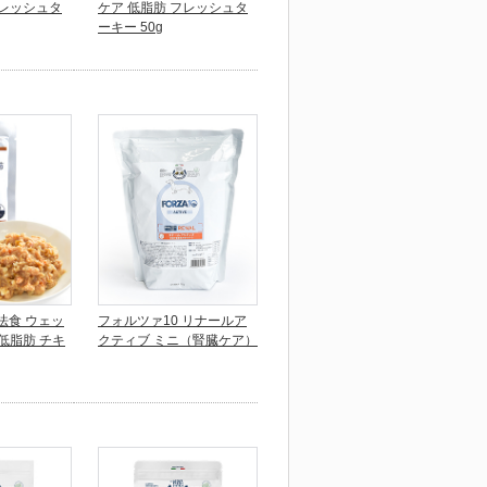
フレッシュタ
ケア 低脂肪 フレッシュタ
ーキー 50g
療法食 ウェッ
フォルツァ10 リナールア
低脂肪 チキ
クティブ ミニ（腎臓ケア）