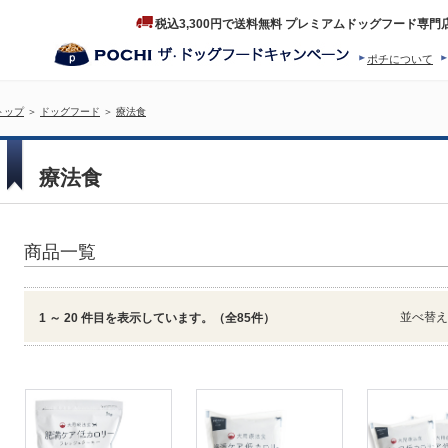
税込3,300円で送料無料 プレミアムドッグフード専門
ポチについて
ヒストリー
プロダクトフ
トップ
＞
ドッグフード
＞
療法食
療法食
商品一覧
並べ替
1 ～ 20 件目を表示しています。（全85件）