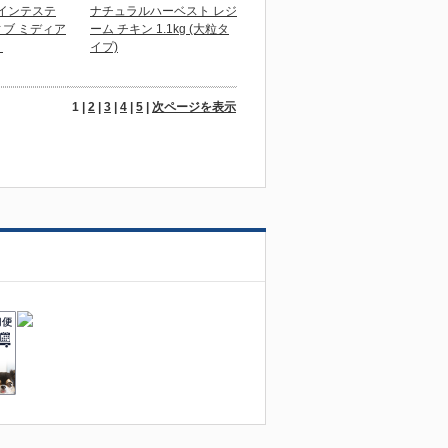
 インテステ
ナチュラルハーベスト レジ
ブ ミディア
ーム チキン 1.1kg (大粒タ
）
イプ)
1 |
2
|
3
|
4
|
5
|
次ページを表示