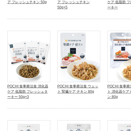
ア フレッシュチキン 50g
ア フレッシュチキン
ケア 低脂肪 
50g×5
ーキー
POCHI 食事療法食 消化器
POCHI 食事療法食 ウェッ
POCHI 食事
ケア 低脂肪 フレッシュタ
ト 腎臓ケア チキン 80g
ト 消化器ケア 
ーキー 50g×3
ン 80g