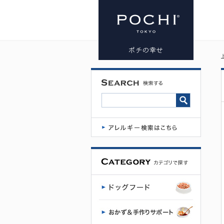
療法食 | プレ
ミアムドッ
グフード専
門店・通販
POCHI - ポ
チ公式サイ
ト