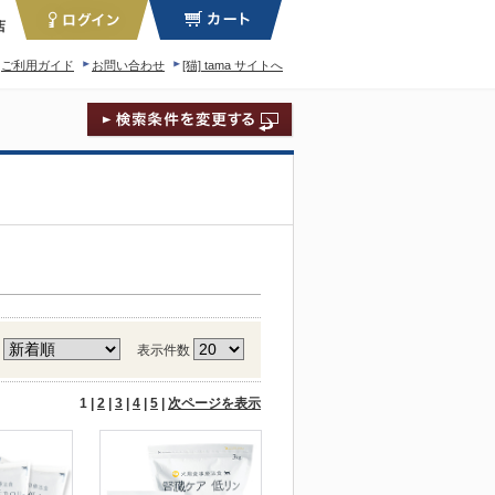
店
ご利用ガイド
お問い合わせ
[猫] tama サイトへ
ィロソフィー
え
表示件数
1 |
2
|
3
|
4
|
5
|
次ページを表示