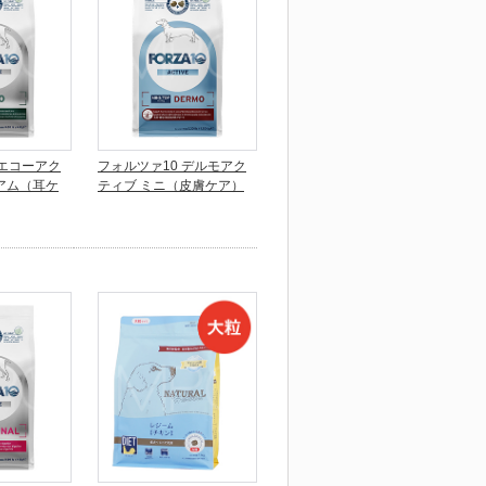
 エコーアク
フォルツァ10 デルモアク
アム（耳ケ
ティブ ミニ（皮膚ケア）