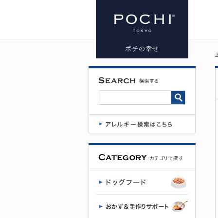
皮膚被毛 | プ
レミアムド
ッグフード
専門店・通
販 POCHI -
ポチ公式サ
イト