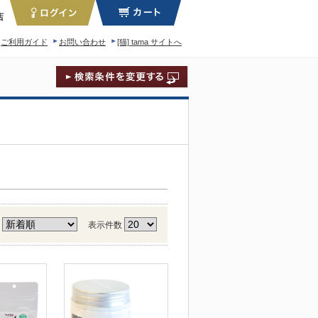
店
ご利用ガイド
お問い合わせ
[猫] tama サイトへ
ィロソフィー
え
表示件数