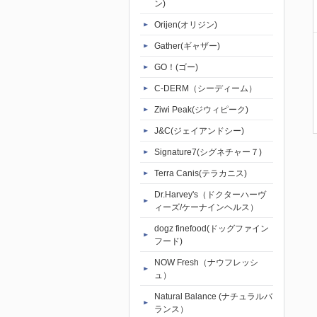
ン)
Orijen(オリジン)
Gather(ギャザー)
GO！(ゴー)
C-DERM（シーディーム）
Ziwi Peak(ジウィピーク)
J&C(ジェイアンドシー)
Signature7(シグネチャー７)
Terra Canis(テラカニス)
Dr.Harvey's（ドクターハーヴ
ィーズ/ケーナインヘルス）
dogz finefood(ドッグファイン
フード)
NOW Fresh（ナウフレッシ
ュ）
Natural Balance (ナチュラルバ
ランス）