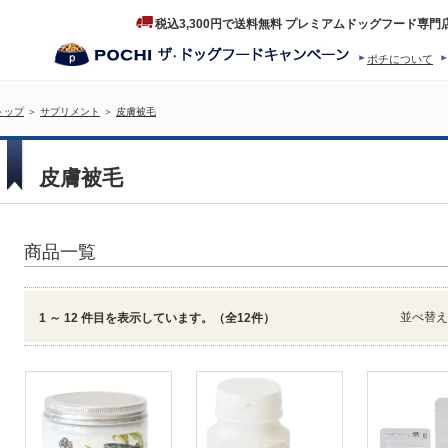
税込3,300円で送料無料 プレミアムドッグフード専門
ポチについて
ヒストリー
プロダクトフ
トップ
＞
サプリメント
＞
皮膚被毛
皮膚被毛
商品一覧
並べ替
1 ～ 12 件目を表示しています。（全12件）