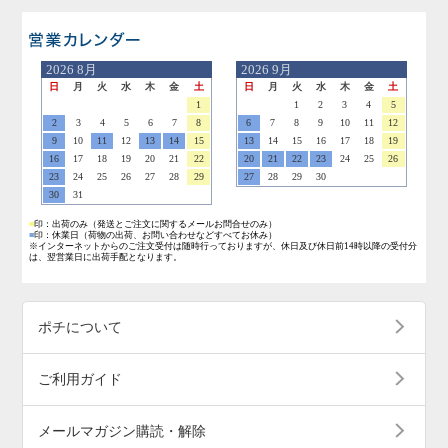
営業日のご案内
2026
8月
2026
9月
日
月
火
水
木
金
土
日
月
火
水
木
金
土
1
1
2
3
4
5
2
3
4
5
6
7
8
6
7
8
9
10
11
12
9
10
11
12
13
14
15
13
14
15
16
17
18
19
16
17
18
19
20
21
22
20
21
22
23
24
25
26
23
24
25
26
27
28
29
27
28
29
30
30
31
■
印：出荷のみ
（発送とご注文に関するメールお問合せのみ）
■
印：休業日
（荷物の出荷、お問い合わせなどすべてお休み）
※インターネットからのご注文受付は随時行っておりますが、休日及び休日前14時以降の受付分
は、翌営業日に出荷手配となります。
ポチについて
ご利用ガイド
メールマガジン購読・解除