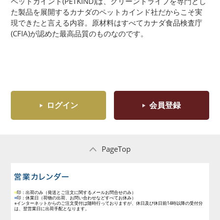
ペットカインド(PETKIND)は、グリーントライプを専門とし
た製品を展開するカナダのペットカインド社だからこそ実
現できたと言える内容。原材料はすべてカナダ食品検査庁
(CFIA)が認めた最高品質のものなのです。
ログイン
会員登録
PageTop
営業日のご案内
■
印：出荷のみ
（発送とご注文に関するメールお問合せのみ）
■
印：休業日
（荷物の出荷、お問い合わせなどすべてお休み）
※インターネットからのご注文受付は随時行っておりますが、休日及び休日前14時以降の受付分
は、翌営業日に出荷手配となります。