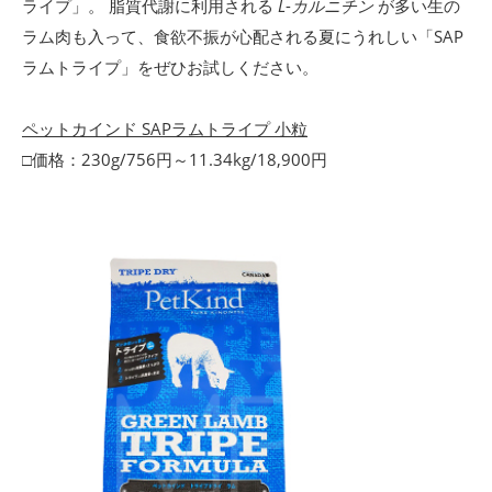
ライプ」。 脂質代謝に利用される
L
-
カルニチン
が多い生の
ラム肉も入って、食欲不振が心配される夏にうれしい「SAP
ラムトライプ」をぜひお試しください。
ペットカインド SAPラムトライプ 小粒
□価格：230g/756円～11.34kg/18,900円