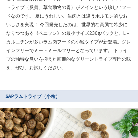
トライプ（反芻、草食動物の胃）がメインという珍しいフー
ドなのです。 夏にうれしい、生肉とは違うホルモン的なお
いしさを実現！ 今回発売したのは、世界的な高騰で希少に
なりつつある《ベニソン》の最小サイズ230gパックと、L－
カルニチンが多いラム肉フードの小粒タイプが新登場。グレ
インフリーでミートミールフリーとなっています。 トライ
プの独特な臭いを抑えた画期的なグリーントライプ専門の味
を、ぜひ、お試しください。
SAPラムトライプ（小粒）