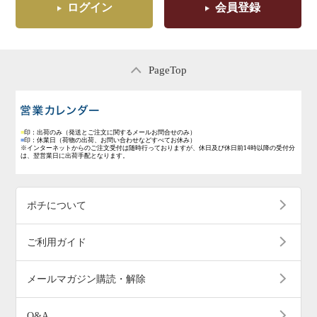
ログイン
会員登録
PageTop
営業日のご案内
■
印：出荷のみ
（発送とご注文に関するメールお問合せのみ）
■
印：休業日
（荷物の出荷、お問い合わせなどすべてお休み）
※インターネットからのご注文受付は随時行っておりますが、休日及び休日前14時以降の受付分
は、翌営業日に出荷手配となります。
ポチについて
ご利用ガイド
メールマガジン購読・解除
Q&A