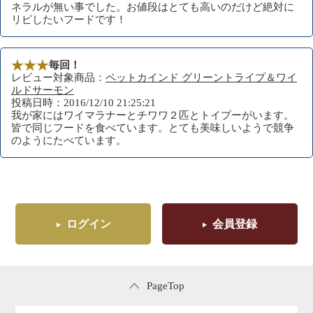
ネラルが無い事でした。お値段はとても高いのだけど絶対に
リピしたいフードです！
毎回！
レビュー対象商品：
ペットカインド グリーントライプ＆ワイ
ルドサーモン
投稿日時：2016/12/10 21:25:21
我が家にはワイマラナーとチワワ２匹とトイプーがいます。
皆で同じフードを食べています。とても美味しいようで競争
のようにたべています。
ログイン
会員登録
PageTop