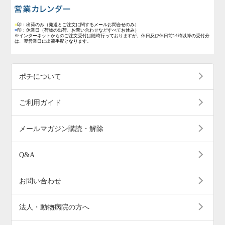
営業日のご案内
■
印：出荷のみ
（発送とご注文に関するメールお問合せのみ）
■
印：休業日
（荷物の出荷、お問い合わせなどすべてお休み）
※インターネットからのご注文受付は随時行っておりますが、休日及び休日前14時以降の受付分
は、翌営業日に出荷手配となります。
ポチについて
ご利用ガイド
メールマガジン購読・解除
Q&A
お問い合わせ
法人・動物病院の方へ