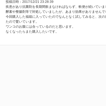
★
★
★
投稿日時：2017/12/21 23:28:39
疾患があり抗菌剤を長期間飲まなければならず、軟便が続いていま
酵素や整腸剤等で対処していましたが、あまり効果がありませんで
今回購入した福箱に入っていたのでなんとなく試してみると、次の
たので驚いています。
ワンコのお腹には合っているのだと思います。
なくなったらまた購入したいです。