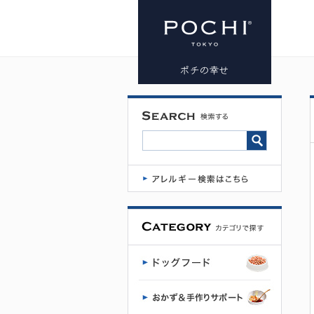
プレミアム
ドッグフー
ド専門店・
通販 POCHI
- ポチ公式サ
イト