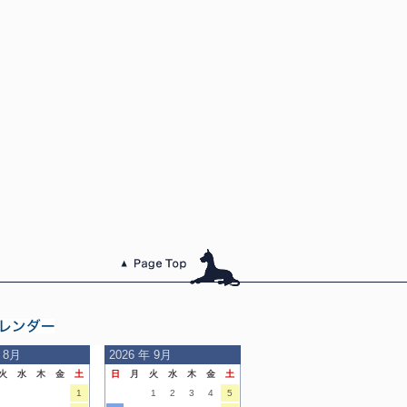
このページのトッ
プへ
日の
 8月
2026
年 9月
火
水
木
金
土
日
月
火
水
木
金
土
内
1
1
2
3
4
5