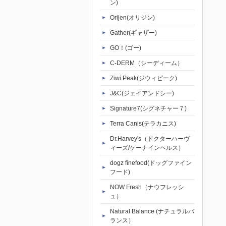
ン)
Orijen(オリジン)
Gather(ギャザー)
GO！(ゴー)
C-DERM（シーディーム）
Ziwi Peak(ジウィピーク)
J&C(ジェイアンドシー)
Signature7(シグネチャー７)
Terra Canis(テラカニス)
Dr.Harvey's（ドクターハーヴ
ィーズ/ケーナインヘルス）
dogz finefood(ドッグファイン
フード)
NOW Fresh（ナウフレッシ
ュ）
Natural Balance (ナチュラルバ
ランス）