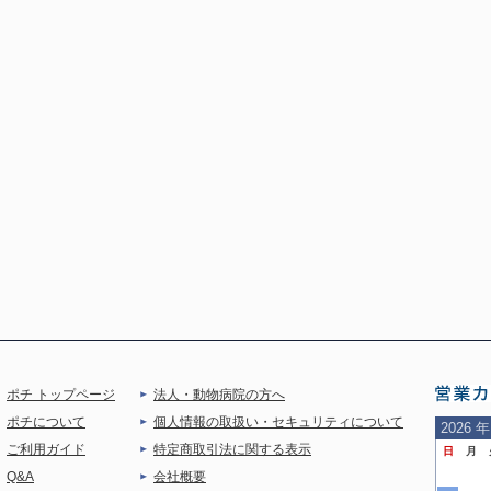
ポチ トップページ
法人・動物病院の方へ
営業
ポチについて
個人情報の取扱い・セキュリティについて
2026
年
ご利用ガイド
特定商取引法に関する表示
日
月
ご案
Q&A
会社概要