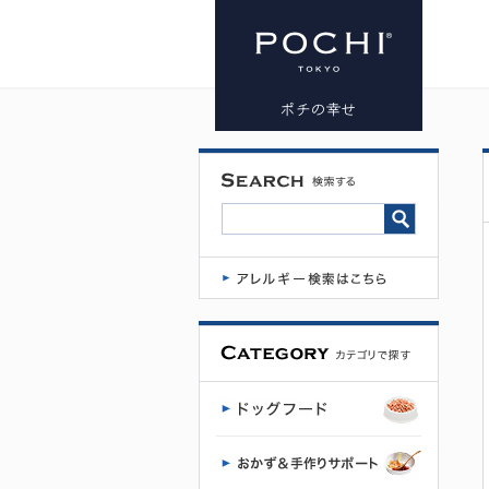
プレミアム
ドッグフー
ド専門店・
通販 POCHI
- ポチ公式サ
イト