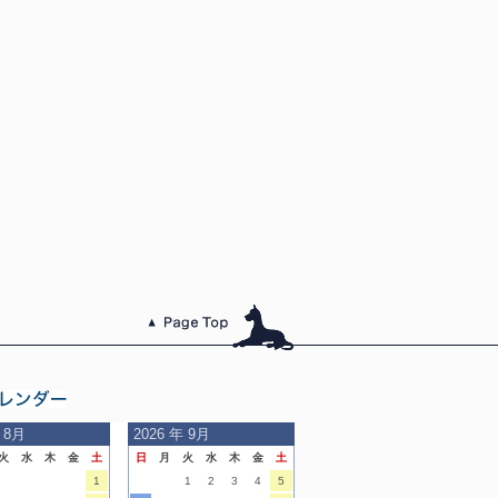
このページのトッ
プへ
日の
 8月
2026
年 9月
火
水
木
金
土
日
月
火
水
木
金
土
内
1
1
2
3
4
5