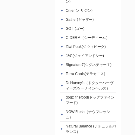
ン)
Orijen(オリジン)
Gather(ギャザー)
GO！(ゴー)
C-DERM（シーディーム）
Ziwi Peak(ジウィピーク)
J&C(ジェイアンドシー)
Signature7(シグネチャー７)
Terra Canis(テラカニス)
Dr.Harvey's（ドクターハーヴ
ィーズ/ケーナインヘルス）
dogz finefood(ドッグファイン
フード)
NOW Fresh（ナウフレッシ
ュ）
Natural Balance (ナチュラルバ
ランス）