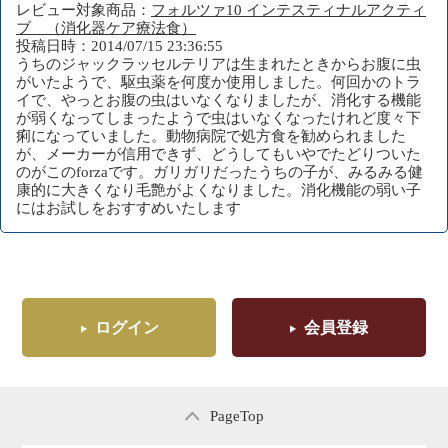
レビュー対象商品：
フォルツァ10 インテスティナルアクティ
ブ （消化器ケア療法食）
投稿日時：2014/07/15 23:36:55
うちのジャックラッセルテリアは生まれたときからお腹に虫
がいたようで、駆虫薬を何度か使用しました。何回かのトラ
イで、やっとお腹の虫はいなくなりましたが、消化する機能
が弱くなってしまったようで虫はいなくなったけれど度々下
痢になっていました。動物病院で処方食を勧められました
が、メーカーが信用できず、どうしてもいやでたどりついた
のがこのforzaです。ガリガリだったうちの子が、みるみる健
康的に大きくなり毛艶がよくなりました。消化機能の弱い子
にはお試しをおすすめいたします
ログイン
会員登録
PageTop