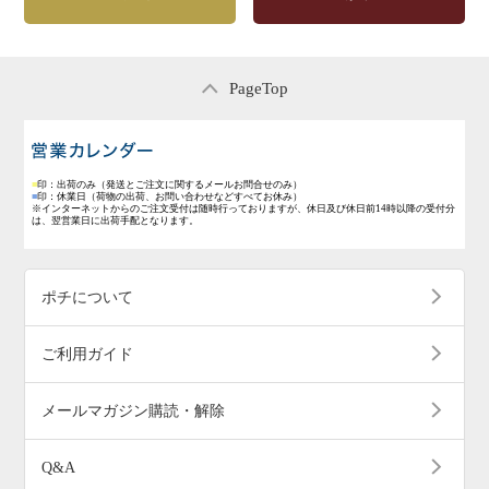
PageTop
営業日のご案内
■
印：出荷のみ
（発送とご注文に関するメールお問合せのみ）
■
印：休業日
（荷物の出荷、お問い合わせなどすべてお休み）
※インターネットからのご注文受付は随時行っておりますが、休日及び休日前14時以降の受付分
は、翌営業日に出荷手配となります。
ポチについて
ご利用ガイド
メールマガジン購読・解除
Q&A