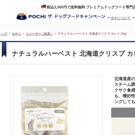
税込3,300円で送料無料 プレミアムドッグフード専門
ポチについて
ヒストリー
プロダクトフ
トップ
＞
おやつ
＞
ジャーキー（魚系）
＞ ナチュラルハーベスト 北海道クリスプ カレイ 20g
ナチュラルハーベスト 北海道クリスプ カレ
北海道産
スチーム
クサク食
も、嗜好
ングして