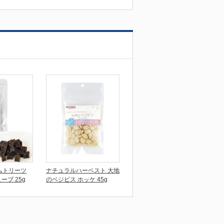
アムトリーツ
ナチュラルハーベスト 大地
ーブ 25g
のベジビス ホッケ 45g