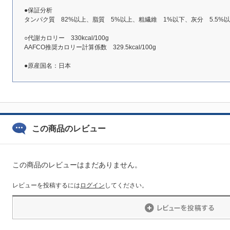
●保証分析
タンパク質 82%以上、脂質 5%以上、粗繊維 1%以下、灰分 5.5%以
○代謝カロリー 330kcal/100g
AAFCO推奨カロリー計算係数 329.5kcal/100g
●原産国名：日本
この商品のレビュー
この商品のレビューはまだありません。
レビューを投稿するには
ログイン
してください。