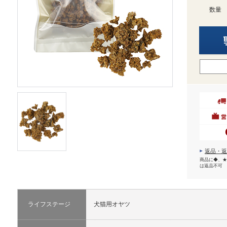
数量
返品・返
商品に◆、★
は返品不可
ライフステージ
犬猫用オヤツ