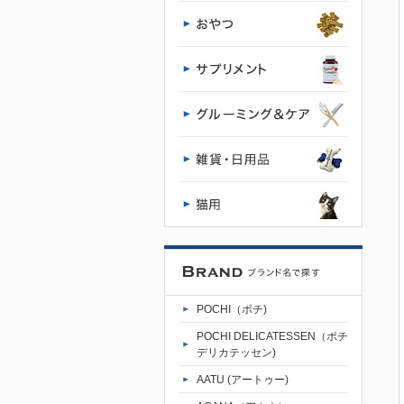
店・通販
POCHI - ポ
チ公式サイ
ト
POCHI（ポチ)
POCHI DELICATESSEN（ポチ
デリカテッセン)
AATU (アートゥー)