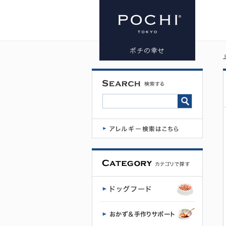
ナチュラル
ハーベスト
北海道クリ
スプ カレイ
20g | プレミ
アムドッグ
フード専門