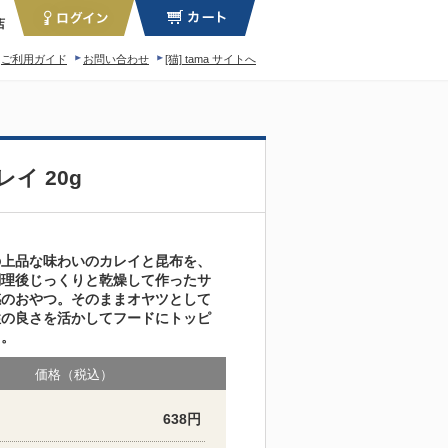
店
ご利用ガイド
お問い合わせ
[猫] tama サイトへ
ィロソフィー
イ 20g
の上品な味わいのカレイと昆布を、
調理後じっくりと乾燥して作ったサ
感のおやつ。そのままオヤツとして
性の良さを活かしてフードにトッピ
も。
価格（税込）
638円