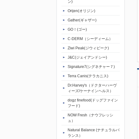
ン)
Orijen(オリジン)
Gather(ギャザー)
GO！(ゴー)
C-DERM（シーディーム）
Ziwi Peak(ジウィピーク)
J&C(ジェイアンドシー)
Signature7(シグネチャー７)
Terra Canis(テラカニス)
Dr.Harvey's（ドクターハーヴ
ィーズ/ケーナインヘルス）
dogz finefood(ドッグファイン
フード)
NOW Fresh（ナウフレッシ
ュ）
Natural Balance (ナチュラルバ
ランス）