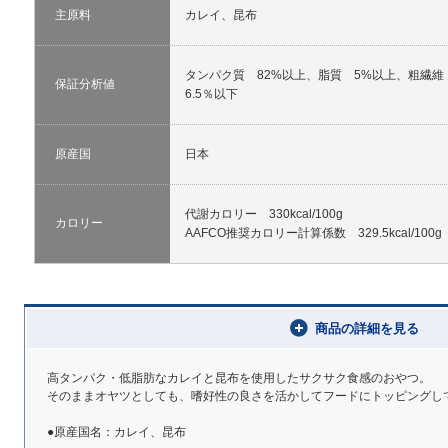
主原料
カレイ、昆布
タンパク質 82%以上、脂質 5%以上、粗繊維
保証分析値
6.5％以下
原産国
日本
代謝カロリー 330kcal/100g
カロリー
AAFCO推奨カロリー計算係数 329.5kcal/100g
商品の詳細を見る
高タンパク・低脂肪なカレイと昆布を使用したサクサク食感のおやつ。
そのままオヤツとしても、嗜好性の良さを活かしてフードにトッピングし
●原産国名：カレイ、昆布