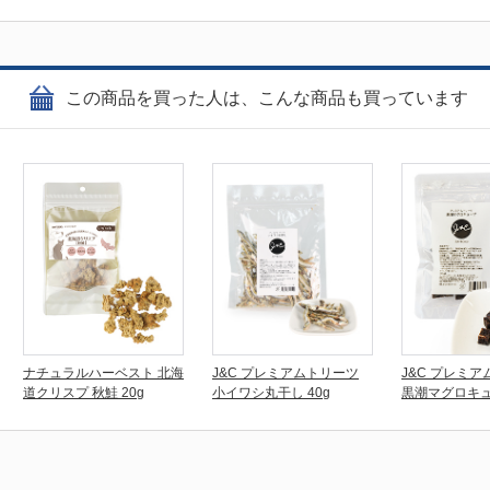
この商品を買った人は、こんな商品も買っています
ナチュラルハーベスト 北海
J&C プレミアムトリーツ
J&C プレミ
道クリスプ 秋鮭 20g
小イワシ丸干し 40g
黒潮マグロキュ