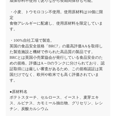
成保存料不使用でありながら長期間保存も可能。
・小麦、トウモロコシ不使用。使用原材料は10個に限
定
食物アレルギーに配慮し、使用原材料を限定していま
す。
・100%自社工場で製造。
英国の食品安全規格「BRC7」の最高評価AAを取得し
た製造施設と機材で作られた高品質の製品です。
BRCとは英国小売業協会が発行している食品安全のた
めの規格。評価はA～Dのランクに分けられており、認
証取得には厳しい審査があるため、この規格認証は英
国だけでなく、欧州や欧米でも高く評価されていま
す。
●原材料名
ポテトスターチ、セルロース、イースト、麦芽エキ
ス、ルピナス、カモミール抽出物、グリセリン、レシ
チン、炭酸カルシウム