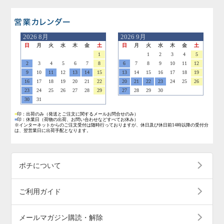
営業日のご案内
2026
8月
2026
9月
日
月
火
水
木
金
土
日
月
火
水
木
金
土
1
1
2
3
4
5
2
3
4
5
6
7
8
6
7
8
9
10
11
12
9
10
11
12
13
14
15
13
14
15
16
17
18
19
16
17
18
19
20
21
22
20
21
22
23
24
25
26
23
24
25
26
27
28
29
27
28
29
30
30
31
■
印：出荷のみ
（発送とご注文に関するメールお問合せのみ）
■
印：休業日
（荷物の出荷、お問い合わせなどすべてお休み）
※インターネットからのご注文受付は随時行っておりますが、休日及び休日前14時以降の受付分
は、翌営業日に出荷手配となります。
ポチについて
ご利用ガイド
メールマガジン購読・解除