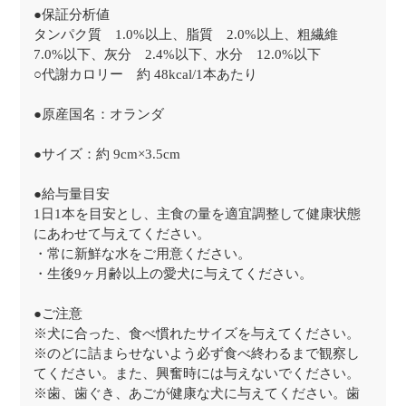
●保証分析値
タンパク質 1.0%以上、脂質 2.0%以上、粗繊維
7.0%以下、灰分 2.4%以下、水分 12.0%以下
○代謝カロリー 約 48kcal/1本あたり
●原産国名：オランダ
●サイズ：約 9cm×3.5cm
●給与量目安
1日1本を目安とし、主食の量を適宜調整して健康状態
にあわせて与えてください。
・常に新鮮な水をご用意ください。
・生後9ヶ月齢以上の愛犬に与えてください。
●ご注意
※犬に合った、食べ慣れたサイズを与えてください。
※のどに詰まらせないよう必ず食べ終わるまで観察し
てください。また、興奮時には与えないでください。
※歯、歯ぐき、あごが健康な犬に与えてください。歯