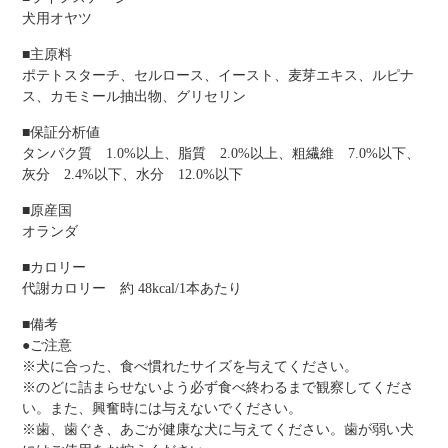
犬用オヤツ
■主原料
ポテトスターチ、セルロース、イースト、麦芽エキス、ルピナ
ス、カモミール抽出物、グリセリン
■保証分析値
タンパク質 1.0%以上、脂質 2.0%以上、粗繊維 7.0%以下、
灰分 2.4%以下、水分 12.0%以下
■原産国
オランダ
■カロリー
代謝カロリー 約 48kcal/1本あたり
■備考
●ご注意
※犬に合った、食べ慣れたサイズを与えてください。
※のどに詰まらせないよう必ず食べ終わるまで観察してくださ
い。また、興奮時には与えないでください。
※歯、歯ぐき、あごが健康な犬に与えてください。歯が弱い犬