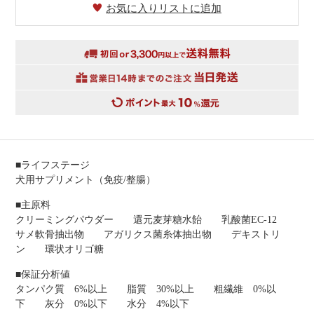
お気に入りリストに追加
■ライフステージ
犬用サプリメント（免疫/整腸）
■主原料
クリーミングパウダー 還元麦芽糖水飴 乳酸菌EC-12
サメ軟骨抽出物 アガリクス菌糸体抽出物 デキストリ
ン 環状オリゴ糖
■保証分析値
タンパク質 6%以上 脂質 30%以上 粗繊維 0%以
下 灰分 0%以下 水分 4%以下