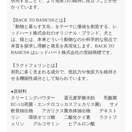
併用することで、より免疫力の維持に役立つことが分
かっています。
【BACK TO BASICS®とは】
「動物と暮らす文化」をテーマに価値を創造する、レ
ッドハート株式会社のオリジナル・ブランド。犬と
は、猫とは、本来どういう動物なのか科学的な視点で
本質を探求し理解と発見を具現化します。BACK TO
BASICS® はレッドハート株式会社の登録商標です。
【ラクトフェリンとは】
初乳に多く含まれる成分で、抵抗力や免疫力を維持さ
せる機能性成分として知られています。
●原材料
クリーミングパウダー 還元麦芽糖水飴 乳酸菌
EC-12(死菌・エンテロコッカスフェカリス菌) サメ
軟骨抽出物 アガリクス菌糸体抽出物 デキスト
リン 環状オリゴ糖 二酸化ケイ素 ラクトフ
ェリン グルコサミン ヒアルロン酸