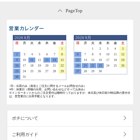
PageTop
営業日のご案内
2026
8月
2026
9月
日
月
火
水
木
金
土
日
月
火
水
木
金
土
1
1
2
3
4
5
2
3
4
5
6
7
8
6
7
8
9
10
11
12
9
10
11
12
13
14
15
13
14
15
16
17
18
19
16
17
18
19
20
21
22
20
21
22
23
24
25
26
23
24
25
26
27
28
29
27
28
29
30
30
31
■
印：出荷のみ
（発送とご注文に関するメールお問合せのみ）
■
印：休業日
（荷物の出荷、お問い合わせなどすべてお休み）
※インターネットからのご注文受付は随時行っておりますが、休日及び休日前14時以降の受付分
は、翌営業日に出荷手配となります。
ポチについて
ご利用ガイド