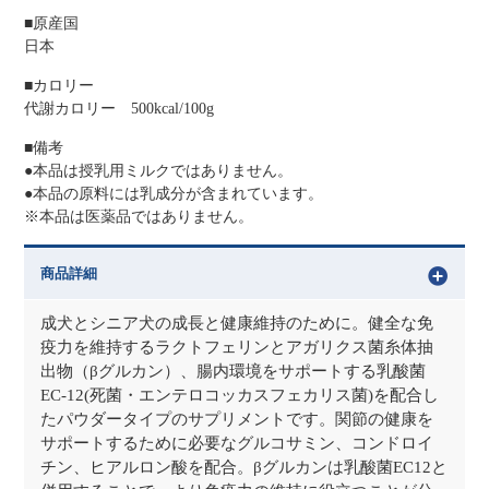
■原産国
日本
■カロリー
代謝カロリー 500kcal/100g
■備考
●本品は授乳用ミルクではありません。
●本品の原料には乳成分が含まれています。
※本品は医薬品ではありません。
商品詳細
成犬とシニア犬の成長と健康維持のために。健全な免
疫力を維持するラクトフェリンとアガリクス菌糸体抽
出物（βグルカン）、腸内環境をサポートする乳酸菌
EC-12(死菌・エンテロコッカスフェカリス菌)を配合し
たパウダータイプのサプリメントです。関節の健康を
サポートするために必要なグルコサミン、コンドロイ
チン、ヒアルロン酸を配合。βグルカンは乳酸菌EC12と