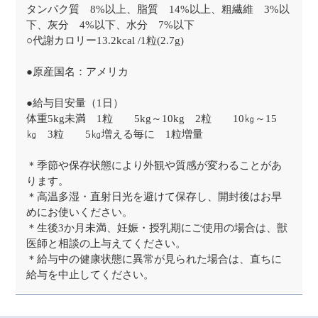
タンパク質 8%以上、脂質 14%以上、粗繊維 3%以
下、灰分 4%以下、水分 7%以下
○代謝カロリー13.2kcal /1粒(2.7g)
●原産国名：アメリカ
●給与目安量（1日）
体重5kg未満 1粒 5kg～10kg 2粒 10㎏～15
㎏ 3粒 5㎏増える毎に 1粒増量
＊季節や保存状態により外観や質感が変わることがあ
ります。
＊高温多湿・直射日光を避けて保存し、開封後はお早
めにお使いください。
＊生後3か月未満、妊娠・授乳期にご使用の場合は、獣
医師と相談の上与えてください。
＊給与中の健康状態に異常が見られた場合は、直ちに
給与を中止してください。