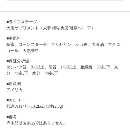
■ライフステージ
犬用サプリメント（栄養補助/免疫/腫瘍/シニア）
■主原料
糖蜜、コーンスターチ、グリセリン、ショ糖、大豆油、マクロ
ゴール、天然香料
■保証分析値
タンパク質 8%以上、脂質 14%以上、粗繊維 3%以下、灰
分 4%以下、水分 7%以下
■原産国
アメリカ
■カロリー
代謝カロリー13.2kcal /1粒(2.7g)
■備考
※本品は医薬品ではありません。