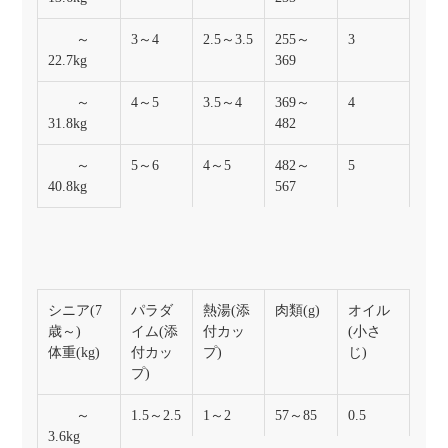
～
3～4
2.5～3.5
255～
3
22.7kg
369
～
4～5
3.5～4
369～
4
31.8kg
482
～
5～6
4～5
482～
5
40.8kg
567
シニア(7
パラダ
熱湯(添
肉類(g)
オイル
歳～)
イム(添
付カッ
(小さ
体重(kg)
付カッ
プ)
じ)
プ)
～
1.5～2.5
1～2
57～85
0.5
3.6kg