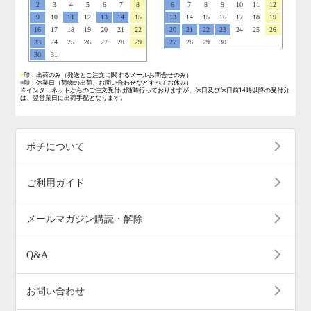
2
3
4
5
6
7
8
6
7
8
9
10
11
12
9
10
11
12
13
14
15
13
14
15
16
17
18
19
16
17
18
19
20
21
22
20
21
22
23
24
25
26
23
24
25
26
27
28
29
27
28
29
30
30
31
■
印：出荷のみ
（発送とご注文に関するメールお問合せのみ）
■
印：休業日
（荷物の出荷、お問い合わせなどすべてお休み）
※インターネットからのご注文受付は随時行っておりますが、休日及び休日前14時以降の受付分
は、翌営業日に出荷手配となります。
ポチについて
ご利用ガイド
メールマガジン購読・解除
Q&A
お問い合わせ