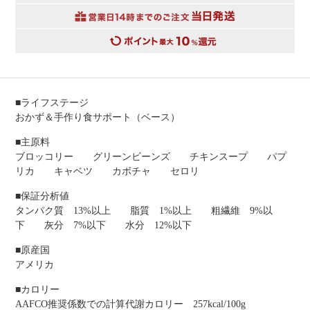
■ライフステージ
おかず＆手作り食サポート（ベース）
■主原料
ブロッコリー グリーンビーンズ チキンスープ パプ
リカ キャベツ カボチャ セロリ
■保証分析値
タンパク質 13%以上 脂質 1%以上 粗繊維 9%以
下 灰分 7%以下 水分 12%以下
■原産国
アメリカ
■カロリー
AAFCO推奨係数での計算代謝カロリー 257kcal/100g