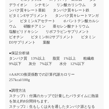
デライオン シナモン リン酸カリシウム タ
ンパク質キレート亜鉛 タンパク質キレート鉄
ビタミンEサプリメント タンパク質キレートマンガ
ン ビタミンAアセテート ｄパントテン酸カルシ
ウム 硝酸チアミン 亜セレン酸ナトリウム
塩酸ピリドキシン リボフラビンサプリメント
ビオチン ビタミンB12サプリメント ビタミン
D3サプリメント 葉酸
●保証分析値
タンパク質 13%以上 脂質 1%以上 粗繊維
9%以下 灰分 7%以下 水分 12%以下
○AAFCO推奨係数での計算代謝カロリー
257kcal/100g
●調理方法
ステップ1：付属のカップで計量したパラダイムに熱湯
を加え約8分間待ちます。
ステップ2：生もしくは火を通したタンパク源となる