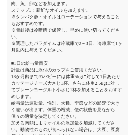
肉、魚、卵などを加えます。
ステップ3：新鮮なオイルを加えます。
※タンパク源・オイルはローテーションで与えること
もおすすめです。
※開封後は冷暗所で保管し、早めに使い切ってくださ
い。
※調理したパラダイムは冷蔵庫で2～3日、冷凍庫で1ヶ
月以内に与えてください。
■1日の給与量目安
計量は商品に添付のカップをご使用ください。
18か月齢までのパピーには体重5kgに対して1日あたり
カッテージチーズ大さじ1杯、さらに体重2.5kgに対し
てプレーンヨーグルト小さじ1杯を加えることをおすす
めします。
給与量は運動量、性別、犬種、季節などの影響で大き
く違いが出ます。体重の増減、便の状態を見ながら
個々の適量を決定してください。
加える肉類によりオイルの添加量を加減してくださ
い。動物性のものが食べられない場合は、大豆、豆腐