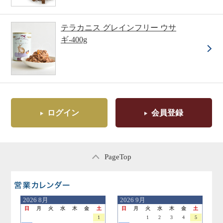
テラカニス グレインフリー ウサ
ギ-400g
ログイン
会員登録
PageTop
営業日のご案内
2026
8月
2026
9月
日
月
火
水
木
金
土
日
月
火
水
木
金
土
1
1
2
3
4
5