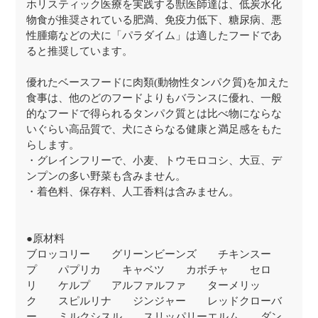
ホリスティック医療を実践する獣医師達は、低炭水化
物食が推奨されている肥満、免疫力低下、糖尿病、悪
性腫瘍などの犬に「パラダイム」は適したフードであ
ると推奨しています。
優れたベースフードに肉類(動物性タンパク質)を加えた
食事は、他のどのフードよりもバランスに優れ、一般
的なフードで得られるタンパク質とは比べ物にならな
いぐらい高品質で、犬にさらなる健康と満足感をもた
らします。
・グレインフリーで、小麦、トウモロコシ、大豆、デ
ンプンの多い野菜も含みません。
・着色料、保存料、人工香料は含みません。
●原材料
ブロッコリー グリーンビーンズ チキンスー
プ パプリカ キャベツ カボチャ セロ
リ ケルプ アルファルファ ターメリッ
ク スピルリナ ジンジャー レッドクローバ
ー ミルクシスル スリッパリーエルム ダン