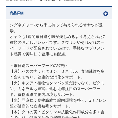
商品詳細
シグネチャー7から手に持って与えられるオヤツが登
場。
オヤツも1週間毎日違う味が楽しめるよう考えられた7
種類のおいしいレシピです。タウリンやそれぞれスー
パーフードが配合されているので、手軽なサプリメン
ト感覚で美味しく健康にも配慮。
～曜日別スーパーフードの特徴～
【月】ハスの実：ビタミン、ミネラル、食物繊維を多
く含んでおり、健康的な消化をサポート。
【火】キヌア：植物性タンパク質だけでなく、ビタミ
ン、ミネラルも豊富に含む近年注目のスーパーフー
ド。食物繊維で腸内環境もサポート。
【水】亜麻仁：食物繊維で腸内環境を整え、αリノレン
酸が健康的な皮膚被毛をサポート。
【木】クコの実：ビタミンや抗酸化作用成分を多く含
んでおり、健康的な免疫機能をサポート。