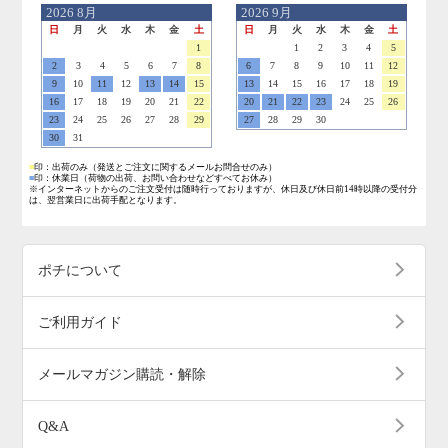
2026
8月
2026
9月
日
月
火
水
木
金
土
日
月
火
水
木
金
土
1
1
2
3
4
5
2
3
4
5
6
7
8
6
7
8
9
10
11
12
9
10
11
12
13
14
15
13
14
15
16
17
18
19
16
17
18
19
20
21
22
20
21
22
23
24
25
26
23
24
25
26
27
28
29
27
28
29
30
30
31
■
印：出荷のみ
（発送とご注文に関するメールお問合せのみ）
■
印：休業日
（荷物の出荷、お問い合わせなどすべてお休み）
※インターネットからのご注文受付は随時行っておりますが、休日及び休日前14時以降の受付分
は、翌営業日に出荷手配となります。
ポチについて
ご利用ガイド
メールマガジン購読・解除
Q&A