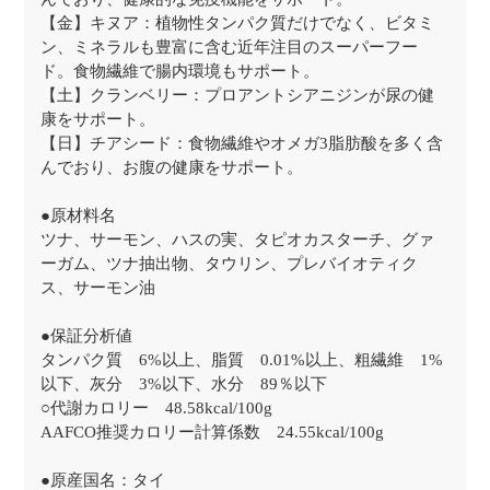
【金】キヌア：植物性タンパク質だけでなく、ビタミ
ン、ミネラルも豊富に含む近年注目のスーパーフー
ド。食物繊維で腸内環境もサポート。
【土】クランベリー：プロアントシアニジンが尿の健
康をサポート。
【日】チアシード：食物繊維やオメガ3脂肪酸を多く含
んでおり、お腹の健康をサポート。
●原材料名
ツナ、サーモン、ハスの実、タピオカスターチ、グァ
ーガム、ツナ抽出物、タウリン、プレバイオティク
ス、サーモン油
●保証分析値
タンパク質 6%以上、脂質 0.01%以上、粗繊維 1%
以下、灰分 3%以下、水分 89％以下
○代謝カロリー 48.58kcal/100g
AAFCO推奨カロリー計算係数 24.55kcal/100g
●原産国名：タイ