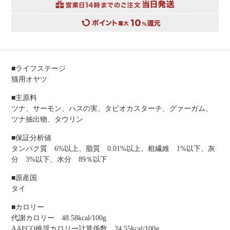
■ライフステージ
猫用オヤツ
■主原料
ツナ、サーモン、ハスの実、タピオカスターチ、グァーガム、
ツナ抽出物、タウリン
■保証分析値
タンパク質 6%以上、脂質 0.01%以上、粗繊維 1%以下、灰
分 3%以下、水分 89％以下
■原産国
タイ
■カロリー
代謝カロリー 48.58kcal/100g
AAFCO推奨カロリー計算係数 24.55kcal/100g