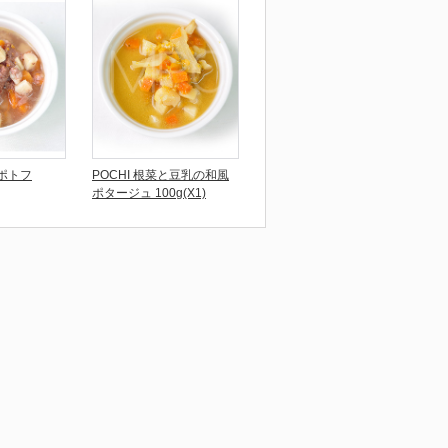
のポトフ
POCHI 根菜と豆乳の和風
ポタージュ 100g(X1)