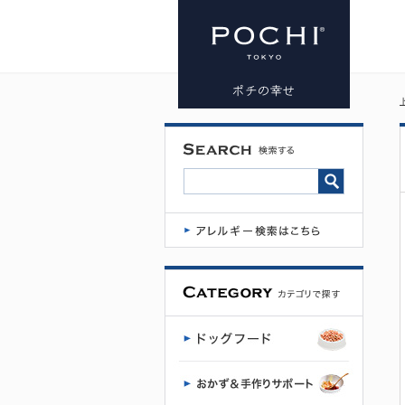
POCHI 鶏肉
と野菜のト
マトスープ
100g | プレ
ミアムドッ
グフード専
門店・通販