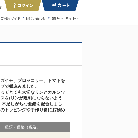
店
ご利用ガイド
お問い合わせ
[猫] tama サイトへ
ィロソフィー
g
ャガイモ、ブロッコリー、トマトを
ープで煮込みました。
とってとても大切なリンとカルシウ
スを(リンが過剰にならないよう
、不足しがちな亜鉛を配合しまし
ドのトッピングや手作り食にお勧め
種類・価格（税込）