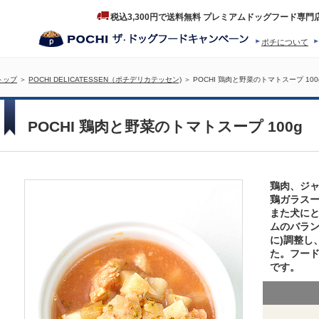
税込3,300円で送料無料 プレミアムドッグフード専門
ポチについて
ヒストリー
プロダクトフ
トップ
＞
POCHI DELICATESSEN（ポチデリカテッセン)
＞ POCHI 鶏肉と野菜のトマトスープ 100
POCHI 鶏肉と野菜のトマトスープ 100g
鶏肉、ジ
鶏ガラス
また犬に
ムのバラン
に)調整し
た。フー
です。