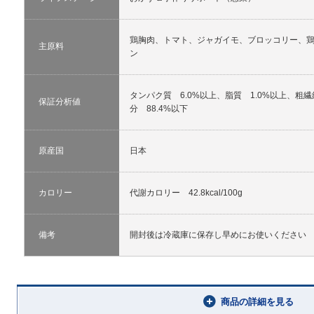
鶏胸肉、トマト、ジャガイモ、ブロッコリー、
主原料
ン
タンパク質 6.0%以上、脂質 1.0%以上、粗繊
保証分析値
分 88.4%以下
原産国
日本
カロリー
代謝カロリー 42.8kcal/100g
備考
開封後は冷蔵庫に保存し早めにお使いください
商品の詳細を見る