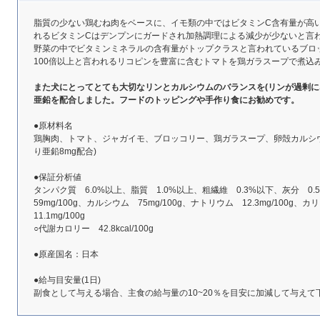
脂質の少ない鶏むね肉をベースに、イモ類の中ではビタミンC含有量が高
れるビタミンCはデンプンにガードされ加熱調理による減少が少ないと言
野菜の中でビタミンミネラルの含有量がトップクラスと言われているブロ
100倍以上と言われるリコピンを豊富に含むトマトを鶏ガラスープで煮込
また犬にとってとても大切なリンとカルシウムのバランスを(リンが過剰に
亜鉛を配合しました。フードのトッピングや手作り食にお勧めです。
●原材料名
鶏胸肉、トマト、ジャガイモ、ブロッコリー、鶏ガラスープ、卵殻カルシウ
り亜鉛8mg配合)
●保証分析値
タンパク質 6.0%以上、脂質 1.0%以上、粗繊維 0.3%以下、灰分 0
59mg/100g、カルシウム 75mg/100g、ナトリウム 12.3mg/100g、
11.1mg/100g
○代謝カロリー 42.8kcal/100g
●原産国名：日本
●給与目安量(1日)
副食として与える場合、主食の給与量の10~20％を目安に加減して与えて