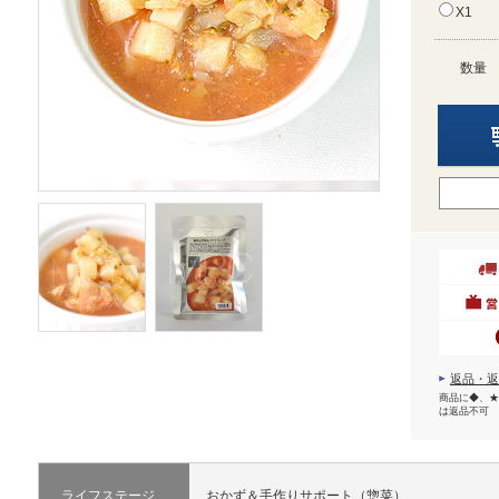
X1
数量
返品・返
商品に◆、★
は返品不可
ライフステージ
おかず＆手作りサポート（惣菜）