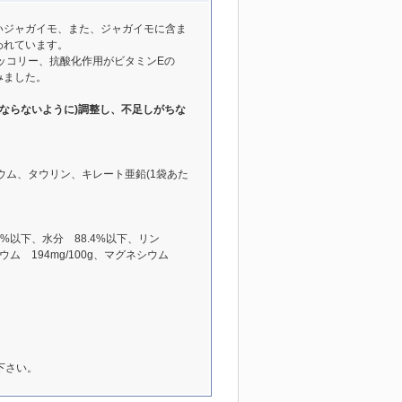
いジャガイモ、また、ジャガイモに含ま
われています。
ッコリー、抗酸化作用がビタミンEの
みました。
ならないように)調整し、不足しがちな
ム、タウリン、キレート亜鉛(1袋あた
.5%以下、水分 88.4%以下、リン
カリウム 194mg/100g、マグネシウム
下さい。