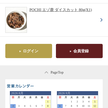
POCHI エゾ鹿 ダイスカット 80g(X1)
ログイン
会員登録
PageTop
営業日のご案内
2026
8月
2026
9月
日
月
火
水
木
金
土
日
月
火
水
木
金
土
1
1
2
3
4
5
2
3
4
5
6
7
8
6
7
8
9
10
11
12