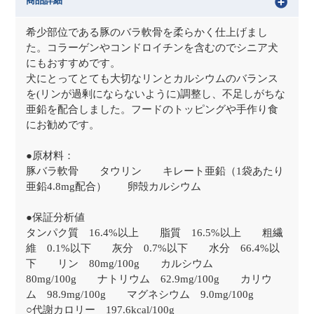
商品詳細
希少部位である豚のバラ軟骨を柔らかく仕上げまし
た。コラーゲンやコンドロイチンを含むのでシニア犬
にもおすすめです。
犬にとってとても大切なリンとカルシウムのバランス
を(リンが過剰にならないように)調整し、不足しがちな
亜鉛を配合しました。フードのトッピングや手作り食
にお勧めです。
●原材料：
豚バラ軟骨 タウリン キレート亜鉛（1袋あたり
亜鉛4.8mg配合） 卵殻カルシウム
●保証分析値
タンパク質 16.4%以上 脂質 16.5%以上 粗繊
維 0.1%以下 灰分 0.7%以下 水分 66.4%以
下 リン 80mg/100g カルシウム
80mg/100g ナトリウム 62.9mg/100g カリウ
ム 98.9mg/100g マグネシウム 9.0mg/100g
○代謝カロリー 197.6kcal/100g