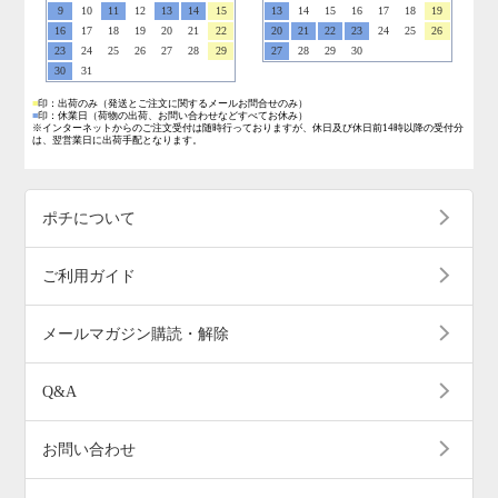
9
10
11
12
13
14
15
13
14
15
16
17
18
19
16
17
18
19
20
21
22
20
21
22
23
24
25
26
23
24
25
26
27
28
29
27
28
29
30
30
31
■
印：出荷のみ
（発送とご注文に関するメールお問合せのみ）
■
印：休業日
（荷物の出荷、お問い合わせなどすべてお休み）
※インターネットからのご注文受付は随時行っておりますが、休日及び休日前14時以降の受付分
は、翌営業日に出荷手配となります。
ポチについて
ご利用ガイド
メールマガジン購読・解除
Q&A
お問い合わせ