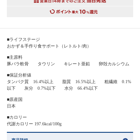
■ライフステージ
おかず＆手作り食サポート（レトルト/肉）
■主原料
豚バラ軟骨 タウリン キレート亜鉛 卵殻カルシウム
■保証分析値
タンパク質 16.4%以上 脂質 16.5%以上 粗繊維 0.1%
以下 灰分 0.7%以下 水分 66.4%以下
■原産国
日本
■カロリー
代謝カロリー 197.6kcal/100g