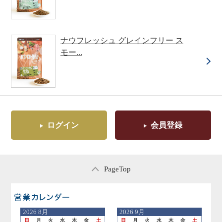
ナウフレッシュ グレインフリー ス
モー...
ログイン
会員登録
PageTop
営業日のご案内
2026
8月
2026
9月
日
月
火
水
木
金
土
日
月
火
水
木
金
土