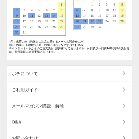
1
1
2
3
4
5
2
3
4
5
6
7
8
6
7
8
9
10
11
12
9
10
11
12
13
14
15
13
14
15
16
17
18
19
16
17
18
19
20
21
22
20
21
22
23
24
25
26
23
24
25
26
27
28
29
27
28
29
30
30
31
■
印：出荷のみ
（発送とご注文に関するメールお問合せのみ）
■
印：休業日
（荷物の出荷、お問い合わせなどすべてお休み）
※インターネットからのご注文受付は随時行っておりますが、休日及び休日前14時以降の受付分
は、翌営業日に出荷手配となります。
ポチについて
ご利用ガイド
メールマガジン購読・解除
Q&A
お問い合わせ