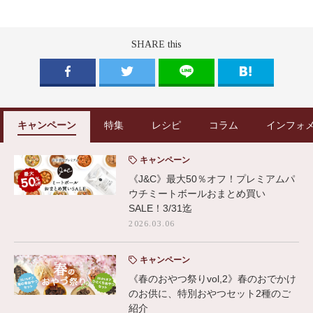
SHARE this
キャンペーン
特集
レシピ
コラム
インフォ
キャンペーン
《J&C》最大50％オフ！プレミアムパ
ウチミートボールおまとめ買い
SALE！3/31迄
2026.03.06
キャンペーン
《春のおやつ祭りvol,2》春のおでかけ
のお供に、特別おやつセット2種のご
紹介