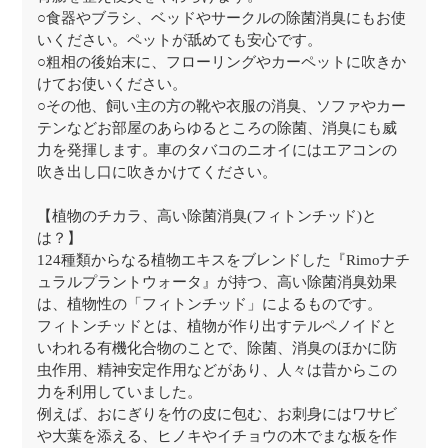
○食器やブラシ、ベッドやサークルの除菌消臭にもお使
いください。ペットが舐めても安心です。
○粗相の後始末に、フローリングやカーペットに吹きか
けてお使いください。
○その他、飼い主の方の靴や衣服の消臭、ソファやカー
テンなどお部屋のあらゆるところの除菌、消臭にも威
力を発揮します。車のタバコのニオイにはエアコンの
吹き出し口に吹きかけてください。
【植物のチカラ、高い除菌消臭(フィトンチッド)と
は？】
124種類からなる植物エキスをブレンドした『Rimoナチ
ュラルプラントウォータ』が持つ、高い除菌消臭効果
は、植物性の「フィトンチッド」によるものです。
フィトンチッドとは、植物が作り出すテルペノイドと
いわれる有機化合物のことで、除菌、消臭のほかに防
虫作用、精神安定作用などがあり、人々は昔からこの
力を利用していました。
例えば、おにぎりを竹の皮に包む、お刺身にはワサビ
や大葉を添える、ヒノキやイチョウの木でまな板を作