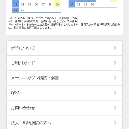
23
24
25
26
27
28
29
27
28
29
30
30
31
■
印：出荷のみ
（発送とご注文に関するメールお問合せのみ）
■
印：休業日
（荷物の出荷、お問い合わせなどすべてお休み）
※インターネットからのご注文受付は随時行っておりますが、休日及び休日前14時以降の受付分
は、翌営業日に出荷手配となります。
ポチについて
ご利用ガイド
メールマガジン購読・解除
Q&A
お問い合わせ
法人・動物病院の方へ