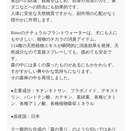
食品への防腐、殺菌をはじめ、部屋や浴室のカビ、家
ダニなどへの防虫にも効果的です。
人体に安全な天然物質ですから、副作用の心配がなく
穏やかに作用します。
Rimoのナチュラルプラントウォーターは、犬にも人に
もやさしい、植物のチカラの消臭アイテム。
124種の天然植物エキスが瞬間的に消臭効果を発揮。天
然成分なので直接スプレーしても、舐めても安全で
す。
森の中には多くの腐ったものがあるにもかかわらず、
すがすがしい爽やかな気持ちになります。
その森林の中を再現しました。
●主要成分：キチンキトサン、フラボノイド、デキスト
リン、パントテン酸、カテキン、葉緑素、各種ビタミ
ン、各種アミノ酸、各種植物吸収ミネラル
●原産国：日本
※一般的な合成の「森の香り」のような匂いではあり