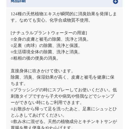
商品詳細
124種の天然植物エキスが瞬間的に消臭効果を発揮しま
す。なめても安心。化学合成物質不使用。
[ナチュラルプラントウォーターの用途]
○全身の皮膚と被毛の除菌、洗浄と消臭。
○足裏（肉球）の除菌、洗浄と保護。
○生活環境全体の除菌、洗浄と消臭。
○粗相の後の便臭の消臭。
直接身体に吹きかけて使います。
除菌、消臭、保湿効果が高く、皮膚と被毛を健康に保
ちます。
○ブラッシングの時にスプレーしてお使いください。低
刺激タイプですから子犬や病気や怪我などでシャンプ
ーができない時にもご利用できます。
○お散歩から帰って足を洗ったあと、足裏にシュッとひ
とふきしてあげてください。
○飲み水に混ぜる。天然の植物成分とキチンキトサンが
胃腸を整え便臭をやわらげます。