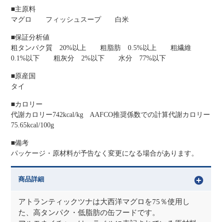
■主原料
マグロ フィッシュスープ 白米
■保証分析値
粗タンパク質 20%以上 粗脂肪 0.5%以上 粗繊維
0.1%以下 粗灰分 2%以下 水分 77%以下
■原産国
タイ
■カロリー
代謝カロリー742kcal/kg AAFCO推奨係数での計算代謝カロリー
75.65kcal/100g
■備考
パッケージ・原材料が予告なく変更になる場合があります。
商品詳細
アトランティックツナは大西洋マグロを75％使用し
た、高タンパク・低脂肪の缶フードです。