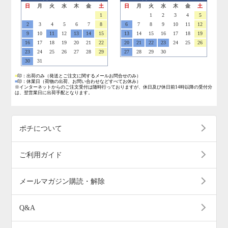
日
月
火
水
木
金
土
日
月
火
水
木
金
土
1
1
2
3
4
5
2
3
4
5
6
7
8
6
7
8
9
10
11
12
9
10
11
12
13
14
15
13
14
15
16
17
18
19
16
17
18
19
20
21
22
20
21
22
23
24
25
26
23
24
25
26
27
28
29
27
28
29
30
30
31
■
印：出荷のみ
（発送とご注文に関するメールお問合せのみ）
■
印：休業日
（荷物の出荷、お問い合わせなどすべてお休み）
※インターネットからのご注文受付は随時行っておりますが、休日及び休日前14時以降の受付分
は、翌営業日に出荷手配となります。
ポチについて
ご利用ガイド
メールマガジン購読・解除
Q&A