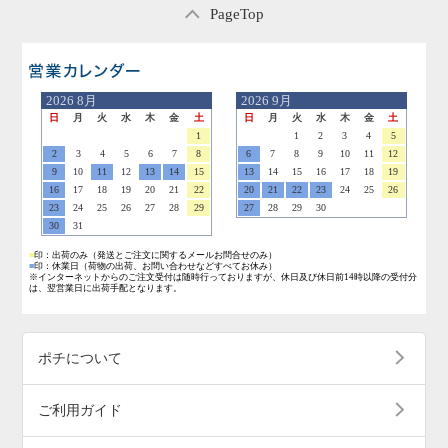
PageTop
営業日のご案内
2026
8月
2026
9月
日
月
火
水
木
金
土
日
月
火
水
木
金
土
1
1
2
3
4
5
2
3
4
5
6
7
8
6
7
8
9
10
11
12
9
10
11
12
13
14
15
13
14
15
16
17
18
19
16
17
18
19
20
21
22
20
21
22
23
24
25
26
23
24
25
26
27
28
29
27
28
29
30
30
31
■
印：出荷のみ
（発送とご注文に関するメールお問合せのみ）
■
印：休業日
（荷物の出荷、お問い合わせなどすべてお休み）
※インターネットからのご注文受付は随時行っておりますが、休日及び休日前14時以降の受付分
は、翌営業日に出荷手配となります。
ポチについて
ご利用ガイド