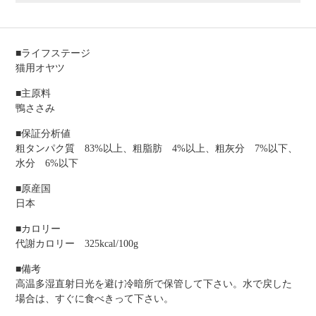
■ライフステージ
猫用オヤツ
■主原料
鴨ささみ
■保証分析値
粗タンパク質 83%以上、粗脂肪 4%以上、粗灰分 7%以下、
水分 6%以下
■原産国
日本
■カロリー
代謝カロリー 325kcal/100g
■備考
高温多湿直射日光を避け冷暗所で保管して下さい。水で戻した
場合は、すぐに食べきって下さい。