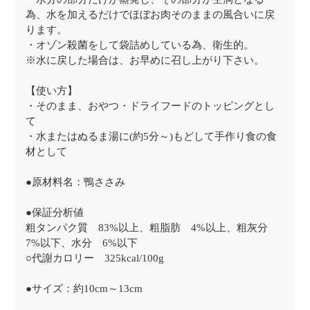
為、水を加えるだけでほぼお肉そのままの風合いに戻
ります。
・オゾン殺菌をして袋詰めしている為、衛生的。
※水に戻した場合は、お早めに召し上がり下さい。
【使い方】
・そのまま、おやつ・ドライフードのトッピングとし
て
・水またはぬるま湯に(約5分～)もどして手作り食の食
材として
●原材料名：鴨ささみ
●保証分析値
粗タンパク質 83%以上、粗脂肪 4%以上、粗灰分
7%以下、水分 6%以下
○代謝カロリー 325kcal/100g
●サイズ：約10cm～13cm