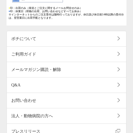
■
印：出荷のみ
（発送とご注文に関するメールお問合せのみ）
■
印：休業日
（荷物の出荷、お問い合わせなどすべてお休み）
※インターネットからのご注文受付は随時行っておりますが、休日及び休日前14時以降の受付分
は、翌営業日に出荷手配となります。
ポチについて
ご利用ガイド
メールマガジン購読・解除
Q&A
お問い合わせ
法人・動物病院の方へ
プレスリリース