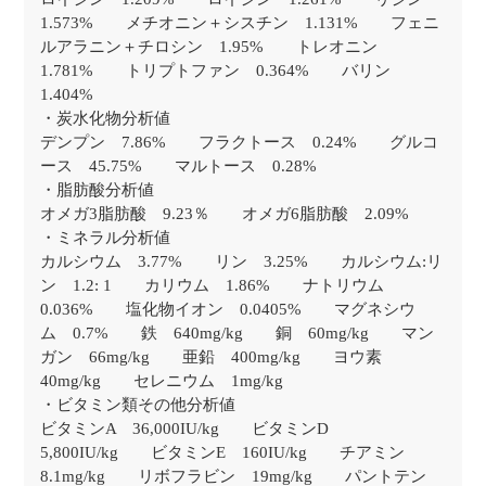
1.573% メチオニン＋シスチン 1.131% フェニ
ルアラニン＋チロシン 1.95% トレオニン
1.781% トリプトファン 0.364% バリン
1.404%
・炭水化物分析値
デンプン 7.86% フラクトース 0.24% グルコ
ース 45.75% マルトース 0.28%
・脂肪酸分析値
オメガ3脂肪酸 9.23％ オメガ6脂肪酸 2.09%
・ミネラル分析値
カルシウム 3.77% リン 3.25% カルシウム:リ
ン 1.2: 1 カリウム 1.86% ナトリウム
0.036% 塩化物イオン 0.0405% マグネシウ
ム 0.7% 鉄 640mg/kg 銅 60mg/kg マン
ガン 66mg/kg 亜鉛 400mg/kg ヨウ素
40mg/kg セレニウム 1mg/kg
・ビタミン類その他分析値
ビタミンA 36,000IU/kg ビタミンD
5,800IU/kg ビタミンE 160IU/kg チアミン
8.1mg/kg リボフラビン 19mg/kg パントテン