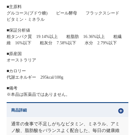
■主原料
グルコース(ブドウ糖) ビール酵母 フラックスシード
ビタミン・ミネラル
■保証分析値
粗タンパク質 19.14%以上 粗脂肪 16.36%以上 粗繊
維 16%以下 粗灰分 7.58%以下 水分 2.79%以下
■原産国
オーストラリア
■カロリー
代謝エネルギー 295kcal/100g
■備考
※本品は医薬品ではありません。
商品詳細
通常の食事で不足しがちなビタミン、ミネラル、アミ
ノ酸、脂肪酸をバランスよく配合した、毎日の健康維