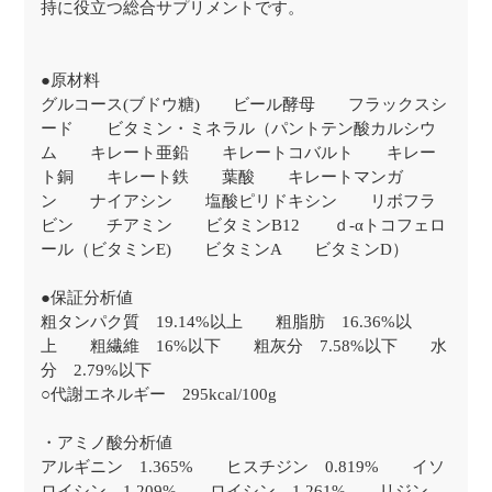
持に役立つ総合サプリメントです。
●原材料
グルコース(ブドウ糖) ビール酵母 フラックスシ
ード ビタミン・ミネラル（パントテン酸カルシウ
ム キレート亜鉛 キレートコバルト キレー
ト銅 キレート鉄 葉酸 キレートマンガ
ン ナイアシン 塩酸ピリドキシン リボフラ
ビン チアミン ビタミンB12 ｄ-αトコフェロ
ール（ビタミンE) ビタミンA ビタミンD）
●保証分析値
粗タンパク質 19.14%以上 粗脂肪 16.36%以
上 粗繊維 16%以下 粗灰分 7.58%以下 水
分 2.79%以下
○代謝エネルギー 295kcal/100g
・アミノ酸分析値
アルギニン 1.365% ヒスチジン 0.819% イソ
ロイシン 1.209% ロイシン 1.261% リジン