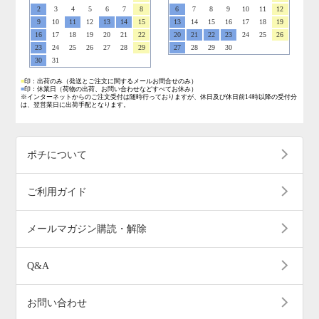
2
3
4
5
6
7
8
6
7
8
9
10
11
12
9
10
11
12
13
14
15
13
14
15
16
17
18
19
16
17
18
19
20
21
22
20
21
22
23
24
25
26
23
24
25
26
27
28
29
27
28
29
30
30
31
■
印：出荷のみ
（発送とご注文に関するメールお問合せのみ）
■
印：休業日
（荷物の出荷、お問い合わせなどすべてお休み）
※インターネットからのご注文受付は随時行っておりますが、休日及び休日前14時以降の受付分
は、翌営業日に出荷手配となります。
ポチについて
ご利用ガイド
メールマガジン購読・解除
Q&A
お問い合わせ