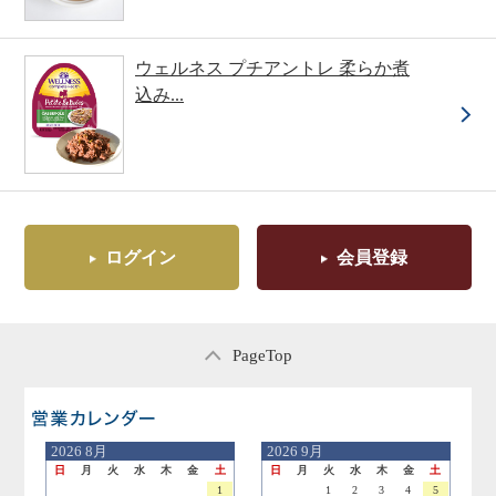
ウェルネス プチアントレ 柔らか煮
込み...
ログイン
会員登録
PageTop
営業日のご案内
2026
8月
2026
9月
日
月
火
水
木
金
土
日
月
火
水
木
金
土
1
1
2
3
4
5