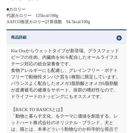
■カロリー
代謝カロリー 125kcal/100g
AAFCO推奨カロリー計算係数 94.5kcal/100g
商品詳細
Kia Oraからウェットタイプが新登場。グラスフェッド
ビーフの生肉、内臓肉を96％配合したオールライフス
テージ対応の総合栄養食です。
食物アレルギーにも配慮し、グレインフリー・ポテト
フリーで動物性タンパク質を1種類に限定しています。
バランスよく配合したオメガ3脂肪酸とオメガ6脂肪酸
が皮膚被毛の健康をサポート。抜群の嗜好性なので、
ドライフードのトッピングにもオススメです。
【BACK TO BASICSとは】
「動物と暮らす文化」をテーマに価値を創造する、レ
ッドハート株式会社のオリジナル・ブランド。犬と
は、猫とは、本来どういう動物なのか科学的な視点で