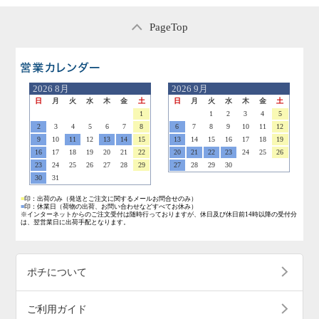
PageTop
営業日のご案内
2026
8月
2026
9月
日
月
火
水
木
金
土
日
月
火
水
木
金
土
1
1
2
3
4
5
2
3
4
5
6
7
8
6
7
8
9
10
11
12
9
10
11
12
13
14
15
13
14
15
16
17
18
19
16
17
18
19
20
21
22
20
21
22
23
24
25
26
23
24
25
26
27
28
29
27
28
29
30
30
31
■
印：出荷のみ
（発送とご注文に関するメールお問合せのみ）
■
印：休業日
（荷物の出荷、お問い合わせなどすべてお休み）
※インターネットからのご注文受付は随時行っておりますが、休日及び休日前14時以降の受付分
は、翌営業日に出荷手配となります。
ポチについて
ご利用ガイド