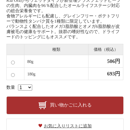
Kia Oraからウェットタイプが新登場グラスフェッドビーフ
の生肉、内臓肉を96％配合したオールライフステージ対応
の総合栄養食です。
食物アレルギーにも配慮し、グレインフリー・ポテトフリ
ーで動物性タンパク質を1種類に限定しています。
バランスよく配合したオメガ3脂肪酸とオメガ6脂肪酸が皮
膚被毛の健康をサポート。抜群の嗜好性なので、ドライフ
ードのトッピングにもオススメです。
種類
価格（税込）
506円
80g
693円
180g
数量
買い物かごに入れる
お気に入りリストに追加