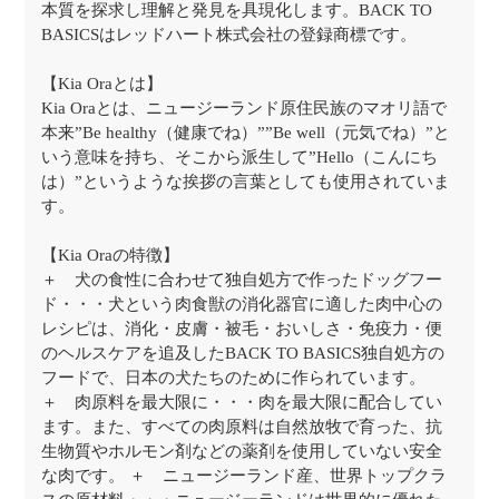
本質を探求し理解と発見を具現化します。BACK TO
BASICSはレッドハート株式会社の登録商標です。
【Kia Oraとは】
Kia Oraとは、ニュージーランド原住民族のマオリ語で
本来”Be healthy（健康でね）””Be well（元気でね）”と
いう意味を持ち、そこから派生して”Hello（こんにち
は）”というような挨拶の言葉としても使用されていま
す。
【Kia Oraの特徴】
＋ 犬の食性に合わせて独自処方で作ったドッグフー
ド・・・犬という肉食獣の消化器官に適した肉中心の
レシピは、消化・皮膚・被毛・おいしさ・免疫力・便
のヘルスケアを追及したBACK TO BASICS独自処方の
フードで、日本の犬たちのために作られています。
＋ 肉原料を最大限に・・・肉を最大限に配合してい
ます。また、すべての肉原料は自然放牧で育った、抗
生物質やホルモン剤などの薬剤を使用していない安全
な肉です。 ＋ ニュージーランド産、世界トップクラ