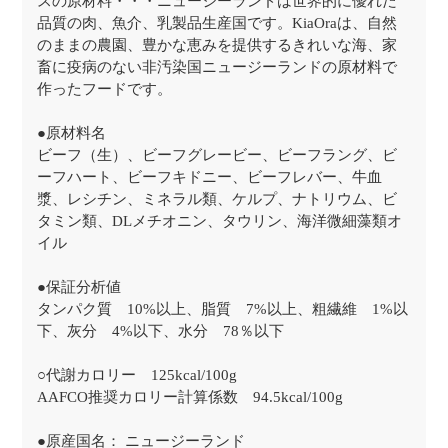
スの原材料・・・ニュージーランドは世界的に優れた
品質の肉、魚介、乳製品生産国です。KiaOraは、自然
のままの農園、豊かな恵みを提供するきれいな海、家
畜に疫病のない非汚染国ニュージーランドの原材料で
作ったフードです。
●原材料名
ビーフ（生）、ビーフグレービー、ビーフラング、ビ
ーフハート、ビーフキドニー、ビーフレバー、牛血
漿、レシチン、ミネラル類、ケルプ、ナトリウム、ビ
タミン類、DLメチオニン、タウリン、海洋微細藻類オ
イル
●保証分析値
タンパク質 10%以上、脂質 7%以上、粗繊維 1%以
下、灰分 4%以下、水分 78％以下
○代謝カロリー 125kcal/100g
AAFCO推奨カロリー計算係数 94.5kcal/100g
●原産国名： ニュージーランド