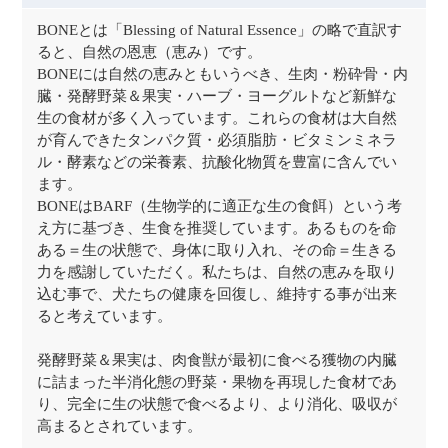
BONEとは「Blessing of Natural Essence」の略で直訳す
ると、自然の恩恵（恵み）です。
BONEには自然の恵みともいうべき、生肉・粉砕骨・内
臓・発酵野菜＆果実・ハーブ・ヨーグルトなど新鮮な
生の食材が多く入っています。これらの食材は大自然
が育んできたタンパク質・必須脂肪・ビタミンミネラ
ル・酵素などの栄養素、抗酸化物質を豊富に含んでい
ます。
BONEはBARF（生物学的に適正な生の食餌）という考
え方に基づき、生食を推奨しています。あるものを命
ある＝生の状態で、身体に取り入れ、その命＝生きる
力を感謝していただく。私たちは、自然の恵みを取り
込む事で、犬たちの健康を回復し、維持する事が出来
ると考えています。
発酵野菜＆果実は、肉食獣が最初に食べる獲物の内臓
に詰まった半消化態の野菜・果物を再現した食材であ
り、完全に生の状態で食べるより、より消化、吸収が
高まるとされています。