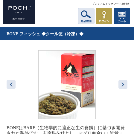
プレミアムドッグフード専門店
BONE フィッシュ ◆クール便（冷凍）◆
BONEはBARF（生物学的に適正な生の食餌）に基づき開発
された製品です。主原料を鮭とし、マグロ血合い・鮭骨・