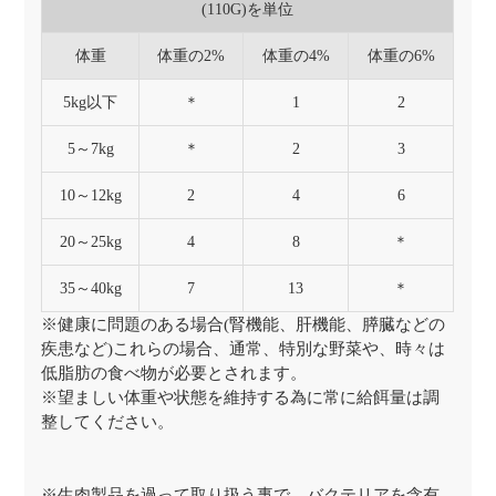
(110G)を単位
体重
体重の2%
体重の4%
体重の6%
5kg以下
＊
1
2
5～7kg
＊
2
3
10～12kg
2
4
6
20～25kg
4
8
＊
35～40kg
7
13
＊
※健康に問題のある場合(腎機能、肝機能、膵臓などの
疾患など)これらの場合、通常、特別な野菜や、時々は
低脂肪の食べ物が必要とされます。
※望ましい体重や状態を維持する為に常に給餌量は調
整してください。
※生肉製品を過って取り扱う事で、バクテリアを含有