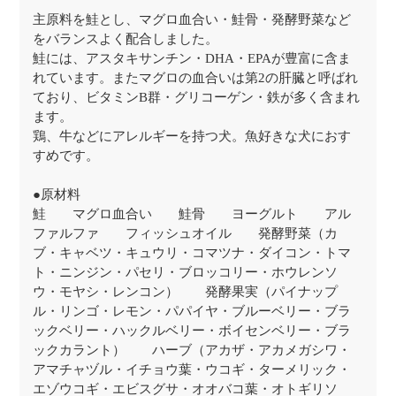
主原料を鮭とし、マグロ血合い・鮭骨・発酵野菜など
をバランスよく配合しました。
鮭には、アスタキサンチン・DHA・EPAが豊富に含ま
れています。またマグロの血合いは第2の肝臓と呼ばれ
ており、ビタミンB群・グリコーゲン・鉄が多く含まれ
ます。
鶏、牛などにアレルギーを持つ犬。魚好きな犬におす
すめです。
●原材料
鮭 マグロ血合い 鮭骨 ヨーグルト アル
ファルファ フィッシュオイル 発酵野菜（カ
ブ・キャベツ・キュウリ・コマツナ・ダイコン・トマ
ト・ニンジン・パセリ・ブロッコリー・ホウレンソ
ウ・モヤシ・レンコン） 発酵果実（パイナップ
ル・リンゴ・レモン・パパイヤ・ブルーベリー・ブラ
ックベリー・ハックルベリー・ボイセンベリー・ブラ
ックカラント） ハーブ（アカザ・アカメガシワ・
アマチャヅル・イチョウ葉・ウコギ・ターメリック・
エゾウコギ・エビスグサ・オオバコ葉・オトギリソ