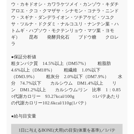
ウ・カキドオシ・カワラケツメイ・カンゾウ・キダチ
アロエ・クコ・クマザサ・シナモン・コナラ・ニンド
ウ・スギナ・ダンデライオン・ツチアケビ・ツユク
サ・ツルナ・ドクダミ・ナルコユリ・ナンテン葉・ハ
トムギ・ハブソウ・モクテンリョウ・マツ葉・ヨモ
ギ） 昆布 発酵貝化石 ブドウ糖 クロレ
ラ
●保証分析値
粗タンパク質 14.5%以上（DM57%） 粗脂肪
4.6%以上（DM18%） 粗繊維 1.0%以下
（DM3.9%） 粗灰分 2.0%以下（DM7.9%） 水
分 74.7%以下 カルシウム DM1.4%以上 リ
ン DM1.2%以上 カルシウム/リン 比率 1：0.85
○代謝カロリー 93.27kcal/100g ○1パテあたり
の代謝カロリー102.6kcal/110g(1パテ）
●給与目安量
1日に与えるBONE(犬用)の目安(体重を基準)／1パテ