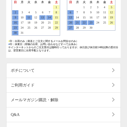
日
月
火
水
木
金
土
日
月
火
水
木
金
土
1
1
2
3
4
5
2
3
4
5
6
7
8
6
7
8
9
10
11
12
9
10
11
12
13
14
15
13
14
15
16
17
18
19
16
17
18
19
20
21
22
20
21
22
23
24
25
26
23
24
25
26
27
28
29
27
28
29
30
30
31
■
印：出荷のみ
（発送とご注文に関するメールお問合せのみ）
■
印：休業日
（荷物の出荷、お問い合わせなどすべてお休み）
※インターネットからのご注文受付は随時行っておりますが、休日及び休日前14時以降の受付分
は、翌営業日に出荷手配となります。
ポチについて
ご利用ガイド
メールマガジン購読・解除
Q&A