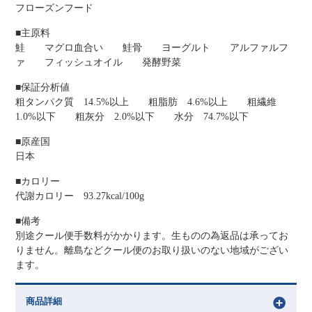
フローズンフード
■主原料
鮭 マグロ血合い 鮭骨 ヨーグルト アルファルフ
ァ フィッシュオイル 発酵野菜
■保証分析値
粗タンパク質 14.5%以上 粗脂肪 4.6%以上 粗繊維
1.0%以下 粗灰分 2.0%以下 水分 74.7%以下
■原産国
日本
■カロリー
代謝カロリー 93.27kcal/100g
■備考
別途クール便手数料がかかります。生ものの為返品は承ってお
りません。離島などクール便のお取り扱いのない地域がござい
ます。
商品詳細