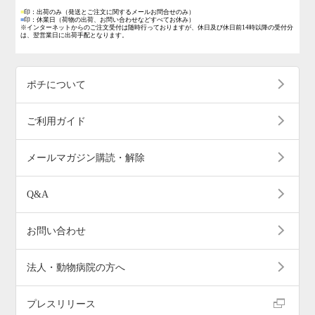
■
印：出荷のみ
（発送とご注文に関するメールお問合せのみ）
■
印：休業日
（荷物の出荷、お問い合わせなどすべてお休み）
※インターネットからのご注文受付は随時行っておりますが、休日及び休日前14時以降の受付分
は、翌営業日に出荷手配となります。
ポチについて
ご利用ガイド
メールマガジン購読・解除
Q&A
お問い合わせ
法人・動物病院の方へ
プレスリリース